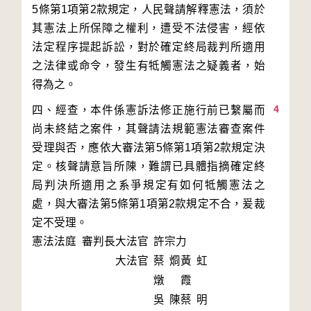
5條第1項第2款規定，人民聲請解釋憲法，須於
其憲法上所保障之權利，遭受不法侵害，經依
法定程序提起訴訟，對於確定終局裁判所適用
之法律或命令，發生有牴觸憲法之疑義者，始
4
四、經查，本件係憲訴法修正施行前已繫屬而
尚未終結之案件，其聲請法規範憲法審查案件
受理與否，應依大審法第5條第1項第2款規定決
定。核聲請意旨所陳，難謂已具體指摘確定終
局判決所適用之系爭規定有如何牴觸憲法之
處，與大審法第5條第1項第2款規定不合，爰裁
憲法法庭 審判長
大法官
許宗力
大法官
蔡烱
黃虹
燉
霞
吳陳
蔡明