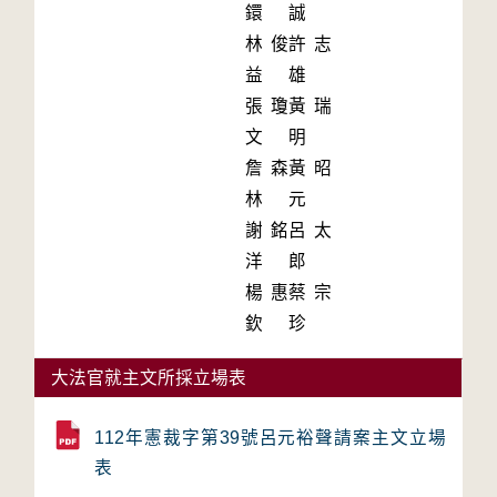
鐶
誠
林俊
許志
益
雄
張瓊
黃瑞
文
明
詹森
黃昭
林
元
謝銘
呂太
洋
郎
楊惠
蔡宗
欽
珍
大法官就主文所採立場表
112年憲裁字第39號呂元裕聲請案主文立場
表