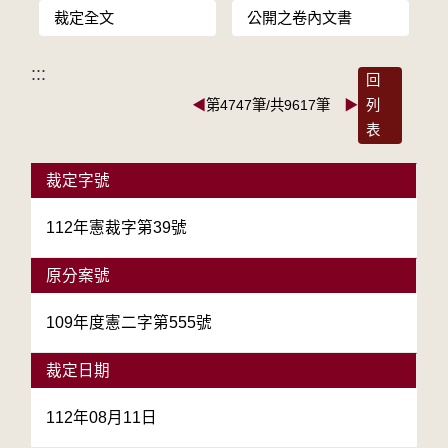
裁定全文
公開之卷內文書
:::
回
◀
第4747筆/共9617筆
▶
列
表
裁定字號
112年憲裁字第39號
原分案號
109年度憲二字第555號
裁定日期
112年08月11日