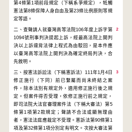
第4條第1項前段規定（下稱系爭規定），牴觸
憲法第8條保障人身自由及第23條比例原則等規
2
二、查聲請人就臺灣高等法院106年度上訴字第
1094號刑事判決提起上訴，經最高法院上開判
決以上訴違背法律上程式為由駁回，是本件應
以臺灣高等法院上開判決為確定終局判決，合
3
三、按憲法訴訟法（下稱憲訴法）111年1月4日
修正施行（下同）前已繫屬而尚未終結之案
件，除本法別有規定外，適用修正施行後之規
定。但案件得否受理，依修正施行前之規定，
即司法院大法官審理案件法（下稱大審法）第5
條第1項第2款規定；聲請不合法或顯無理由
者，憲法法庭應裁定不受理。憲訴法第90條第1
項及第32條第1項分別定有明文。次按大審法第