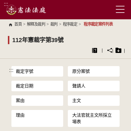
:::
跳到主要內容區塊
首頁
>
解釋及裁判
>
裁判
>
程序裁定
>
程序裁定案件列表
112年憲裁字第39號
:::
裁定字號
原分案號
裁定日期
聲請人
案由
主文
理由
大法官就主文所採立
場表