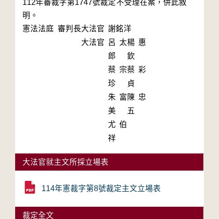
112年審裁字第1747號裁定不受理在案，併此敘
明。
憲法法庭 審判長
大法官
謝銘洋
大法官
呂太
楊惠
郎
欽
蔡宗
蔡彩
珍
貞
朱富
陳忠
美
五
尤伯
祥
大法官就主文所採立場表
114年憲裁字第8號裁定主文立場表
裁定全文