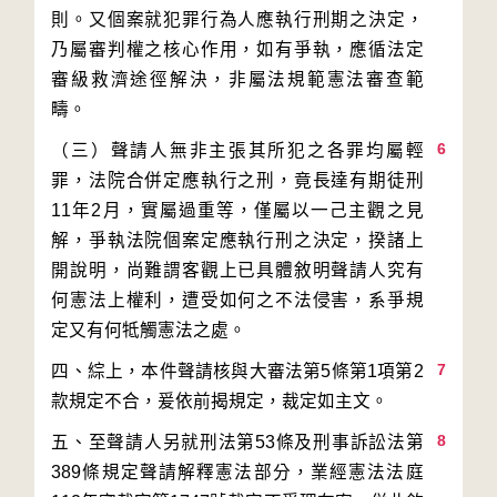
則。又個案就犯罪行為人應執行刑期之決定，
乃屬審判權之核心作用，如有爭執，應循法定
審級救濟途徑解決，非屬法規範憲法審查範
6
（三）聲請人無非主張其所犯之各罪均屬輕
罪，法院合併定應執行之刑，竟長達有期徒刑
11年2月，實屬過重等，僅屬以一己主觀之見
解，爭執法院個案定應執行刑之決定，揆諸上
開說明，尚難謂客觀上已具體敘明聲請人究有
何憲法上權利，遭受如何之不法侵害，系爭規
7
四、綜上，本件聲請核與大審法第5條第1項第2
8
五、至聲請人另就刑法第53條及刑事訴訟法第
389條規定聲請解釋憲法部分，業經憲法法庭