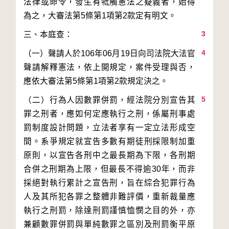
法律或命令，發生有牴觸憲法之疑義者，始得
3
4
（一）聲請人於106年06月19日向司法院大法官
聲請解釋憲法，依上開規定，案件受理與否，
5
（二）行為人因數罪併罰，經法院分別宣告其
罪之刑者，應如何定應執行之刑，係屬刑事處
罰制度設計問題，立法者享有一定立法形成空
間。系爭規定就宣告多數有期徒刑採限制加重
原則，以宣告各刑中之最長期為下限，各刑期
合併之刑期為上限，但最長不得逾30年，而非
採絕對執行累計之宣告刑，旨在綜合犯罪行為
人及其所犯各罪之整體非難評價，重新裁量應
執行之刑罰，除達刑罰謹慎恤憫之目的外，亦
兼顧數罪併罰與單純數罪之區別及刑罰衡平原