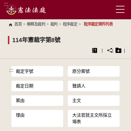
:::
跳到主要內容區塊
首頁
>
解釋及裁判
>
裁判
>
程序裁定
>
程序裁定案件列表
114年憲裁字第8號
:::
裁定字號
原分案號
裁定日期
聲請人
案由
主文
理由
大法官就主文所採立
場表