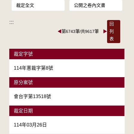
裁定全文
公開之卷內文書
:::
回
◀
第6743筆/共9617筆
▶
列
表
裁定字號
114年憲裁字第8號
原分案號
會台字第13518號
裁定日期
114年03月26日