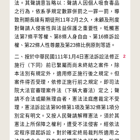
法。其聲請意旨略以：聲請人因個人吸食毒品
之行為，依系爭規定數罪併罰之一罪一罰，導
致刑期長達有期徒刑11年2月之久，未顧及刑度
對聲請人侵害性與法益保護之重要性，牴觸憲
法第7條平等權、第8條人身自由、第16條訴訟
2
二、按於中華民國111年1月4日憲法訴訟法修正
施行（下同）前已繫屬而尚未終結之案件，除
本法別有規定外，適用修正施行後之規定。但
案件得否受理，依修正施行前之規定，即司法
院大法官審理案件法（下稱大審法）定之；聲
請不合法或顯無理由者，憲法法庭應裁定不受
理，憲法訴訟法第90條第1項及第32條第1項分
別定有明文。又按人民聲請解釋憲法，須於其
憲法上所保障之權利，遭受不法侵害，經依法
定程序提起訴訟，對於確定終局裁判所適用之