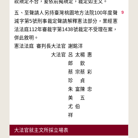
9
五、至聲請人另持臺灣桃園地方法院100年度聲
減字第5號刑事裁定聲請解釋憲法部分，業經憲
法法庭112年審裁字第1438號裁定不受理在案，
併此敘明。
憲法法庭 審判長
大法官
謝銘洋
大法官
呂太
楊惠
郎
欽
蔡宗
蔡彩
珍
貞
朱富
陳忠
美
五
尤伯
祥
大法官就主文所採立場表