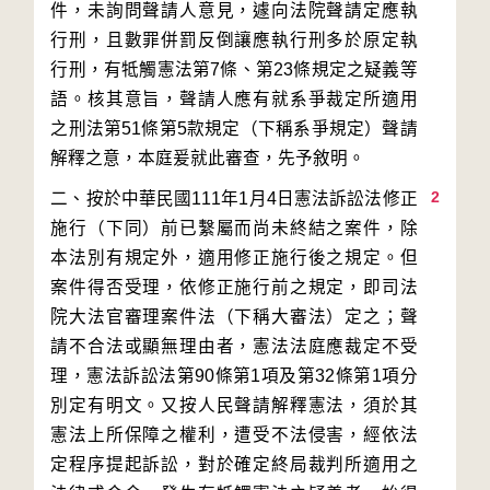
件，未詢問聲請人意見，遽向法院聲請定應執
行刑，且數罪併罰反倒讓應執行刑多於原定執
行刑，有牴觸憲法第7條、第23條規定之疑義等
語。核其意旨，聲請人應有就系爭裁定所適用
之刑法第51條第5款規定（下稱系爭規定）聲請
2
二、按於中華民國111年1月4日憲法訴訟法修正
施行（下同）前已繫屬而尚未終結之案件，除
本法別有規定外，適用修正施行後之規定。但
案件得否受理，依修正施行前之規定，即司法
院大法官審理案件法（下稱大審法）定之；聲
請不合法或顯無理由者，憲法法庭應裁定不受
理，憲法訴訟法第90條第1項及第32條第1項分
別定有明文。又按人民聲請解釋憲法，須於其
憲法上所保障之權利，遭受不法侵害，經依法
定程序提起訴訟，對於確定終局裁判所適用之