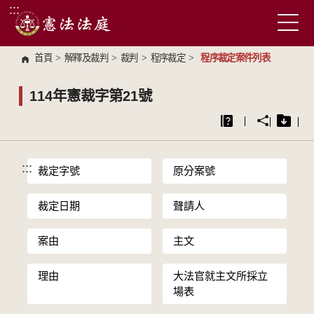
:::
跳到主要內容區塊
首頁
>
解釋及裁判
>
裁判
>
程序裁定
>
程序裁定案件列表
114年憲裁字第21號
:::
裁定字號
原分案號
裁定日期
聲請人
案由
主文
理由
大法官就主文所採立
場表