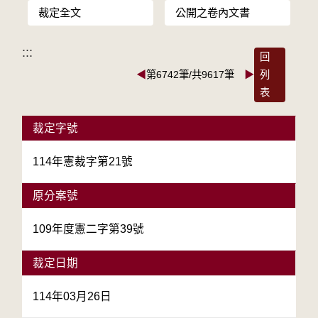
裁定全文
公開之卷內文書
:::
回
◀
第6742筆/共9617筆
▶
列
表
裁定字號
114年憲裁字第21號
原分案號
109年度憲二字第39號
裁定日期
114年03月26日