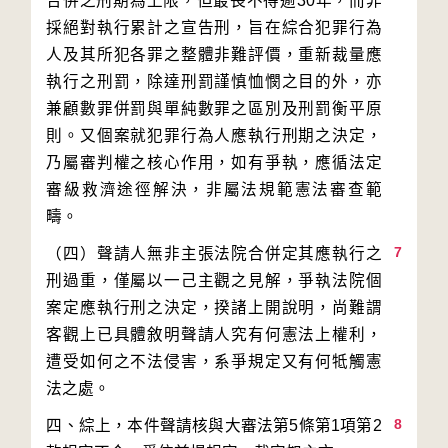
合併之刑期為上限，但最長不得逾30年，而非
採絕對執行累計之宣告刑，旨在綜合犯罪行為
人及其所犯各罪之整體非難評價，重新裁量應
執行之刑罰，除達刑罰謹慎恤憫之目的外，亦
兼顧數罪併罰與單純數罪之區別及刑罰衡平原
則。又個案就犯罪行為人應執行刑期之決定，
乃屬審判權之核心作用，如有爭執，應循法定
審級救濟途徑解決，非屬法規範憲法審查範
7
（四）聲請人無非主張法院合併定其應執行之
刑過重，僅屬以一己主觀之見解，爭執法院個
案定應執行刑之決定，揆諸上開說明，尚難謂
客觀上已具體敘明聲請人究有何憲法上權利，
遭受如何之不法侵害，系爭規定又有何牴觸憲
8
四、綜上，本件聲請核與大審法第5條第1項第2