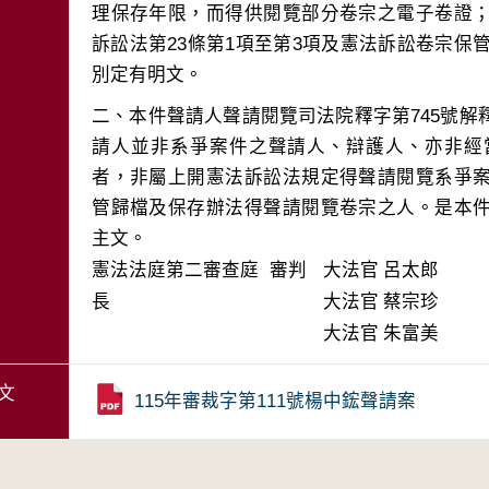
理保存年限，而得供閱覽部分卷宗之電子卷證
訴訟法第23條第1項至第3項及憲法訴訟卷宗保管
二、本件聲請人聲請閱覽司法院釋字第745號
請人並非系爭案件之聲請人、辯護人、亦非經
者，非屬上開憲法訴訟法規定得聲請閱覽系爭
管歸檔及保存辦法得聲請閱覽卷宗之人。是本
主文。
憲法法庭第二審查庭 審判
大法官
呂太郎
長
大法官
蔡宗珍
大法官
朱富美
文
115年審裁字第111號楊中鋐聲請案