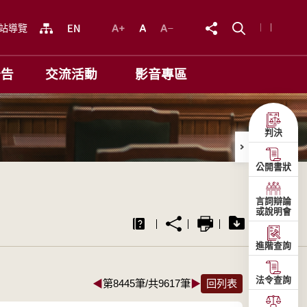
站導覽
公告
交流活動
影音專區
判決
公開書狀
言詞辯論
或說明會
進階查詢
法令查詢
◀
第8445筆/共9617筆
▶
回列表