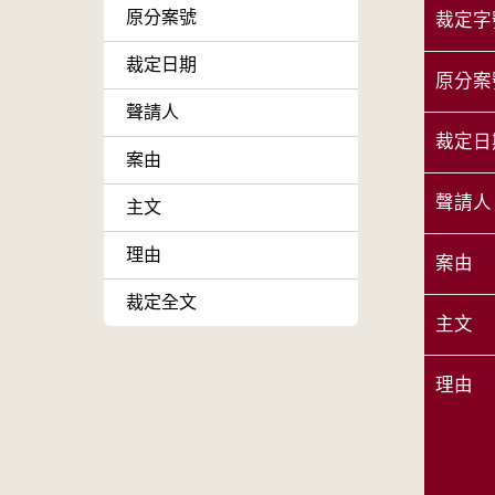
原分案號
裁定字
裁定日期
原分案
聲請人
裁定日
案由
聲請人
主文
理由
案由
裁定全文
主文
理由