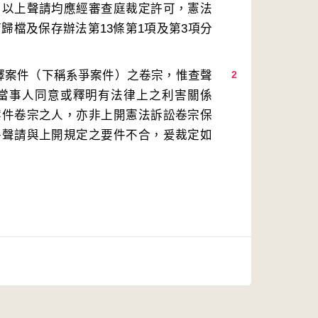
；以上聲請均應經審查庭裁定許可，憲法
歸檔及保存辦法第13條第1項及第3項分
解釋案件（下稱系爭案件）之卷宗，惟查聲
2
當事人同意或釋明有法律上之利害關係
案件卷宗之人，亦非上開憲法訴訟卷宗保
件聲請與上開規定之要件不合，爰裁定如