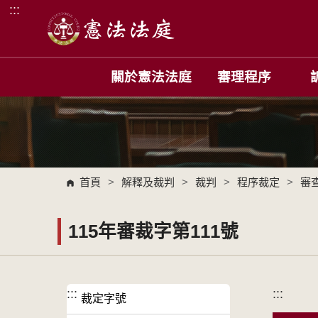
:::
跳到主要內容區塊
關於憲法法庭
審理程序
首頁
>
解釋及裁判
>
裁判
>
程序裁定
>
審
115年審裁字第111號
:::
:::
裁定字號