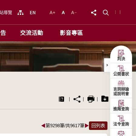
站導覽
公告
交流活動
影音專區
判決
公開書狀
言詞辯論
或說明會
進階查詢
法令查詢
◀
第9298筆/共9617筆
▶
回列表