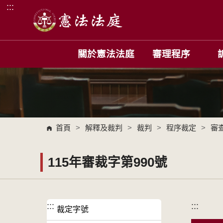
:::
跳到主要內容區塊
關於憲法法庭
審理程序
首頁
>
解釋及裁判
>
裁判
>
程序裁定
>
審
115年審裁字第990號
:::
:::
裁定字號