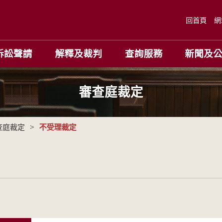
回首頁
網
訴訟聲請
解釋及裁判
查詢服務
新聞及
審查庭裁定
查庭裁定
>
不受理裁定