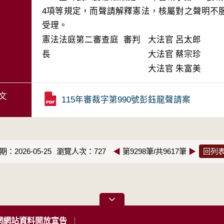
4項等規定，而聲請解釋憲法，核屬對之聲明不
受理。
憲法法庭第二審查庭 審判
大法官
呂太郎
長
大法官
蔡宗珍
大法官
朱富美
文
115年審裁字第990號彭鈺龍聲請案
：2026-05-25
瀏覽人次：727
◀
第9298筆/共9617筆
▶
回列
網網站資料開放宣告