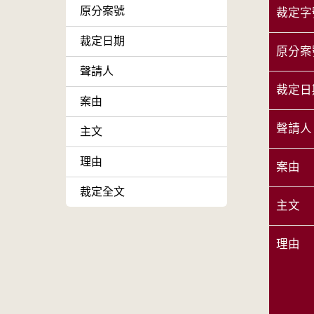
原分案號
裁定字
裁定日期
原分案
聲請人
裁定日
案由
聲請人
主文
理由
案由
裁定全文
主文
理由