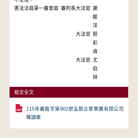
憲法法庭第一審查庭 審判長
大法官
謝
銘
洋
大法官
蔡
彩
貞
大法官
尤
伯
祥
裁定全文
115年審裁字第902號泓凱企業集團有限公司
聲請案