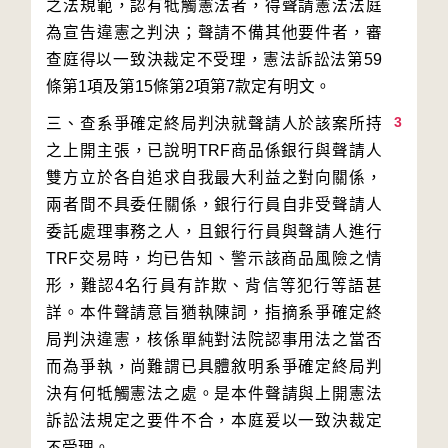
之法規範，認有牴觸憲法者，得聲請憲法法庭
為宣告違憲之判決；聲請不備其他要件者，審
查庭得以一致決裁定不受理，憲法訴訟法第59
3
三、查系爭確定終局判決就聲請人於該案所持
之上開主張，已說明TRF商品係銀行與聲請人
雙方立於各自追求自我最大利益之對向關係，
兩者間不具委任關係，銀行行員自非受聲請人
委託處理事務之人，且銀行行員與聲請人進行
TRF交易時，均已告知、警示該商品風險之情
形，難認4名行員有詐欺、背信等犯行等語甚
詳。本件聲請意旨猶執陳詞，指摘系爭確定終
局判決違憲，核係單純對法院認事用法之當否
而為爭執，尚難謂已具體敘明系爭確定終局判
決有何牴觸憲法之處。是本件聲請與上開憲法
訴訟法規定之要件不合，本庭爰以一致決裁定
不受理。