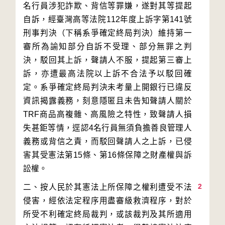
名行員涉犯詐欺、背信等罪嫌，遂對其等提起
自訴，經臺灣高等法院112年度上訴字第141號
刑事判決（下稱系爭確定終局判決）維持第一
審所為諭知部分自訴不受理、部分無罪之判
決，駁回其上訴，聲請人不服，提起第三審上
訴，亦遭最高法院以上訴不合法予以駁回確
定。系爭確定終局判決未考量上開銀行已違反
資訊揭露義務，刻意隱匿且未告知聲請人關於
TRF商品高複雜、高風險之特性，致聲請人損
失甚鉅等情，逕認4名行員無須負擔善良管理人
義務或背信之責，而駁回聲請人之上訴，已侵
害其受憲法第15條、第16條保障之財產權與訴
2
二、按人民於其憲法上所保障之權利遭受不法
侵害，經依法定程序用盡審級救濟程序，對於
所受不利確定終局裁判，或該裁判及其所適用