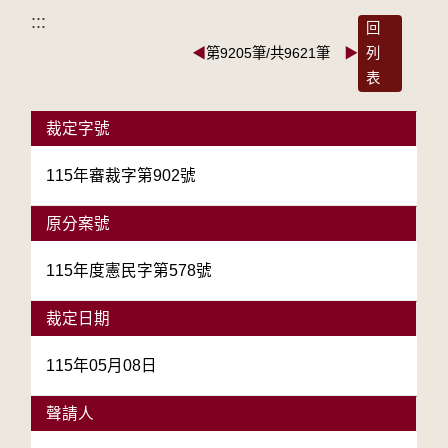
:::
回
◀
第9205筆/共9621筆
▶
列
表
裁定字號
115年審裁字第902號
原分案號
115年度憲民字第578號
裁定日期
115年05月08日
聲請人