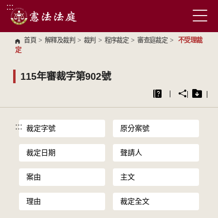
:::
跳到主要內容區塊
首頁
>
解釋及裁判
>
裁判
>
程序裁定
>
審查庭裁定
>
不受理裁
定
115年審裁字第902號
:::
裁定字號
原分案號
裁定日期
聲請人
案由
主文
理由
裁定全文