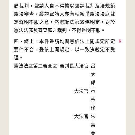
局裁判，聲請人自不得據以聲請裁判及法規範
憲法審查。縱認聲請人亦有就系爭憲法法庭裁
定聲明不服之意，然憲訴法第39條明定，對於
6
四、綜上，本件聲請均與憲訴法上開規定所定
要件不合，爰依上開規定，以一致決裁定不受
理。
憲法法庭第二審查庭 審判長
大法官
呂
太
郎
大法官
蔡
宗
珍
大法官
朱
富
美