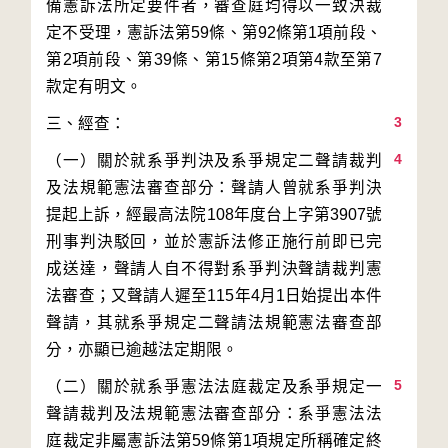
備憲訴法所定要件者，審查庭均得以一致決裁
定不受理，憲訴法第59條、第92條第1項前段、
第2項前段、第39條、第15條第2項第4款至第7
3
4
（一）關於就系爭判決及系爭規定二聲請裁判
及法規範憲法審查部分：聲請人曾就系爭判決
提起上訴，經最高法院108年度台上字第3907號
刑事判決駁回，並於憲訴法修正施行前即已完
成送達，聲請人自不得對系爭判決聲請裁判憲
法審查；又聲請人遲至115年4月1日始提出本件
聲請，其就系爭規定二聲請法規範憲法審查部
5
（二）關於就系爭憲法法庭裁定及系爭規定一
聲請裁判及法規範憲法審查部分：系爭憲法法
庭裁定非屬憲訴法第59條第1項規定所稱確定終