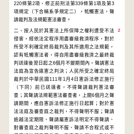
220條第2項、修正前刑法第339條第1項及第3
項規定（下合稱系爭規定二），牴觸憲法，聲
2
二、按人民於其憲法上所保障之權利遭受不法
侵害，經依法定程序用盡審級救濟程序，對於
所受不利確定終局裁判及其所適用之法規範，
認有牴觸憲法者，得自用盡審級救濟之最終裁
判送達後翌日起之6個月不變期間內，聲請憲法
法庭為宣告違憲之判決；人民所受之確定終局
裁判於中華民國111年1月4日憲訴法修正施行
（下同）前已送達者，不得聲請裁判憲法審
查；其聲請法規範憲法審查者，上開6個月之聲
請期間，應自憲訴法修正施行日起算；對於憲
法法庭及審查庭之裁判，不得聲明不服；聲請
逾越法定期限、聲請屬憲訴法明定不得聲請、
對審查庭之裁判聲明不服、聲請不合程式或不