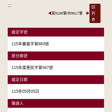
:::
回
◀
第9188筆/共9617筆
▶
列
表
裁定字號
115年審裁字第883號
原分案號
115年度憲民字第567號
裁定日期
115年05月05日
聲請人