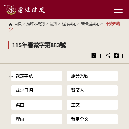
:::
跳到主要內容區塊
首頁
>
解釋及裁判
>
裁判
>
程序裁定
>
審查庭裁定
>
不受理裁
定
115年審裁字第883號
:::
裁定字號
原分案號
裁定日期
聲請人
案由
主文
理由
裁定全文