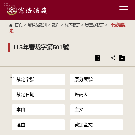
:::
跳到主要內容區塊
首頁
>
解釋及裁判
>
裁判
>
程序裁定
>
審查庭裁定
>
不受理裁
定
115年審裁字第501號
:::
裁定字號
原分案號
裁定日期
聲請人
案由
主文
理由
裁定全文