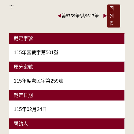
:::
回
◀
第8759筆/共9617筆
▶
列
表
裁定字號
115年審裁字第501號
原分案號
115年度憲民字第259號
裁定日期
115年02月24日
聲請人