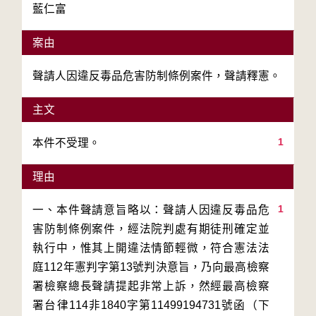
藍仁富
案由
聲請人因違反毒品危害防制條例案件，聲請釋憲。
主文
1
本件不受理。
理由
1
一、本件聲請意旨略以：聲請人因違反毒品危
害防制條例案件，經法院判處有期徒刑確定並
執行中，惟其上開違法情節輕微，符合憲法法
庭112年憲判字第13號判決意旨，乃向最高檢察
署檢察總長聲請提起非常上訴，然經最高檢察
署台律114非1840字第11499194731號函（下