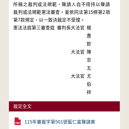
所稱之裁判或法規範，聲請人自不得持以聲請
裁判或法規範憲法審查。爰依同法第15條第2項
第7款規定，以一致決裁定不受理。
憲法法庭第三審查庭 審判長
大法官
楊
惠
欽
大法官
陳
忠
五
大法官
尤
伯
祥
裁定全文
115年審裁字第501號藍仁富聲請案