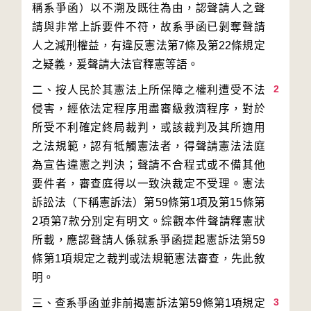
稱系爭函）以不溯及既往為由，認聲請人之聲
請與非常上訴要件不符，故系爭函已剝奪聲請
人之減刑權益，有違反憲法第7條及第22條規定
2
二、按人民於其憲法上所保障之權利遭受不法
侵害，經依法定程序用盡審級救濟程序，對於
所受不利確定終局裁判，或該裁判及其所適用
之法規範，認有牴觸憲法者，得聲請憲法法庭
為宣告違憲之判決；聲請不合程式或不備其他
要件者，審查庭得以一致決裁定不受理。憲法
訴訟法（下稱憲訴法）第59條第1項及第15條第
2項第7款分別定有明文。綜觀本件聲請釋憲狀
所載，應認聲請人係就系爭函提起憲訴法第59
條第1項規定之裁判或法規範憲法審查，先此敘
3
三、查系爭函並非前揭憲訴法第59條第1項規定