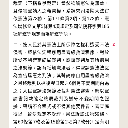
裁定（下稱系爭裁定）當然牴觸憲法為無效，
且侵害聲請人之釋憲權，爰請求司法院大法官
依憲法第78條、第171條第2項、第173條、憲
法增修條文第5條第4項規定及司法院釋字第185
2
二、按人民於其憲法上所保障之權利遭受不法
侵害，經依法定程序用盡審級救濟程序，對於
所受不利確定終局裁判，或該裁判及其所適用
之法規範，認有牴觸憲法者，得聲請憲法法庭
為宣告違憲之判決；其聲請應自用盡審級救濟
之最終裁判送達後翌日起之6個月不變期間內為
之；人民聲請法規範及裁判憲法審查，應以聲
請書記載確定終局裁判及遵守不變期間之證
據；聲請不合程式或不備其他要件者，審查庭
得以一致決裁定不受理，憲法訴訟法第59條、
第60條第7款及第15條第2項第7款分別定有明