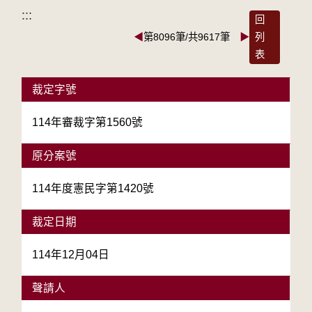
:::
回
◀
第8096筆/共9617筆
▶
列
表
裁定字號
114年審裁字第1560號
原分案號
114年度憲民字第1420號
裁定日期
114年12月04日
聲請人