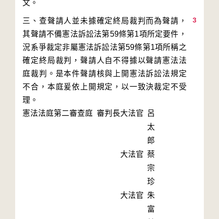
3
三、查聲請人並未據確定終局裁判而為聲請，
其聲請不備憲法訴訟法第59條第1項所定要件，
況系爭裁定非屬憲法訴訟法第59條第1項所稱之
確定終局裁判，聲請人自不得據以聲請憲法法
庭裁判。是本件聲請核與上開憲法訴訟法規定
不合，本庭爰依上開規定，以一致決裁定不受
理。
憲法法庭第二審查庭 審判長
大法官
呂
太
郎
大法官
蔡
宗
珍
大法官
朱
富