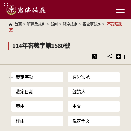
:::
跳到主要內容區塊
首頁
>
解釋及裁判
>
裁判
>
程序裁定
>
審查庭裁定
>
不受理裁
定
114年審裁字第1560號
:::
裁定字號
原分案號
裁定日期
聲請人
案由
主文
理由
裁定全文