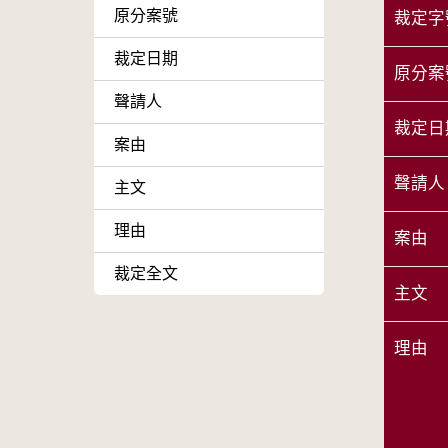
原分案號
裁定字
裁定日期
原分案
聲請人
裁定日
案由
聲請人
主文
理由
案由
裁定全文
主文
理由