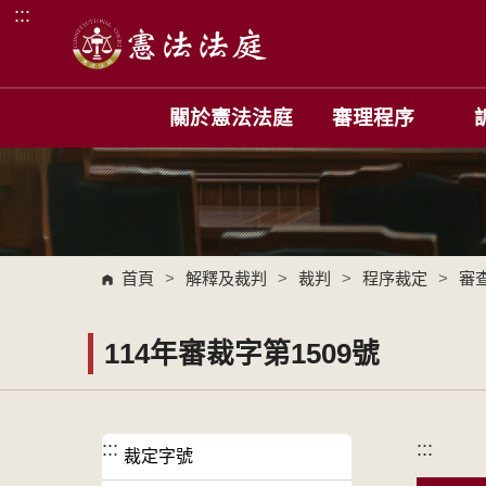
:::
跳到主要內容區塊
關於憲法法庭
審理程序
首頁
>
解釋及裁判
>
裁判
>
程序裁定
>
審
114年審裁字第1509號
:::
:::
裁定字號