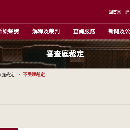
回首頁
網
訴訟聲請
解釋及裁判
查詢服務
新聞及
審查庭裁定
查庭裁定
>
不受理裁定