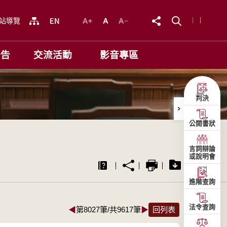
站導覽
公告
交流活動
影音專區
判決
公開書狀
言詞辯論
或說明會
進階查詢
法令查詢
◀
第8027筆/共9617筆
▶
回列表