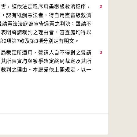
侵害，經依法定程序用盡審級救濟程序，
2
範，認有牴觸憲法者，得自用盡審級救濟
聲請憲法法庭為宣告違憲之判決；聲請不
未表明聲請裁判之理由者，審查庭均得以
終局裁定所適用，聲請人自不得對之聲請
3
，其所陳實均與系爭確定終局裁定及其所
請裁判之理由。本庭爰依上開規定，以一