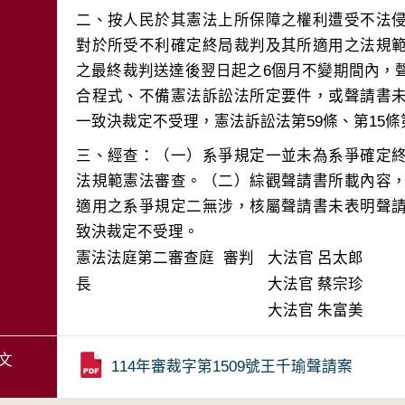
二、按人民於其憲法上所保障之權利遭受不法
對於所受不利確定終局裁判及其所適用之法規
之最終裁判送達後翌日起之6個月不變期間內，
合程式、不備憲法訴訟法所定要件，或聲請書
三、經查：（一）系爭規定一並未為系爭確定
法規範憲法審查。（二）綜觀聲請書所載內容
適用之系爭規定二無涉，核屬聲請書未表明聲
致決裁定不受理。
憲法法庭第二審查庭 審判
大法官
呂太郎
長
大法官
蔡宗珍
大法官
朱富美
文
114年審裁字第1509號王千瑜聲請案