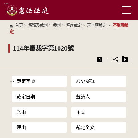
:::
跳到主要內容區塊
首頁
>
解釋及裁判
>
裁判
>
程序裁定
>
審查庭裁定
>
不受理裁
定
114年審裁字第1020號
:::
裁定字號
原分案號
裁定日期
聲請人
案由
主文
理由
裁定全文