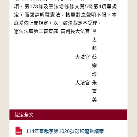
項、第173條及憲法增修條文第5條第4項等規
定，而聲請解釋憲法，核屬對之聲明不服，本
庭爰依上開規定，以一致決裁定不受理。
憲法法庭第二審查庭 審判長
大法官
呂
太
郎
大法官
蔡
宗
珍
大法官
朱
富
美
裁定全文
114年審裁字第1020號彭鈺龍聲請案