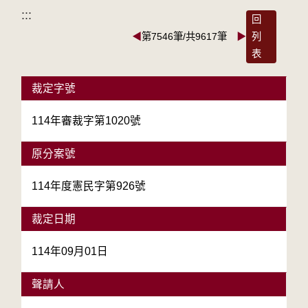
:::
回
◀
第7546筆/共9617筆
▶
列
表
裁定字號
114年審裁字第1020號
原分案號
114年度憲民字第926號
裁定日期
114年09月01日
聲請人