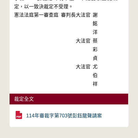
定，以一致決裁定不受理。
憲法法庭第一審查庭 審判長
大法官
謝
銘
洋
大法官
蔡
彩
貞
大法官
尤
伯
祥
裁定全文
114年審裁字第703號彭鈺龍聲請案