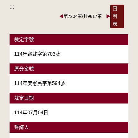
:::
回
◀
第7204筆/共9617筆
▶
列
表
裁定字號
114年審裁字第703號
原分案號
114年度憲民字第594號
裁定日期
114年07月04日
聲請人