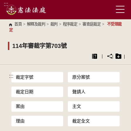
:::
跳到主要內容區塊
首頁
>
解釋及裁判
>
裁判
>
程序裁定
>
審查庭裁定
>
不受理裁
定
114年審裁字第703號
:::
裁定字號
原分案號
裁定日期
聲請人
案由
主文
理由
裁定全文