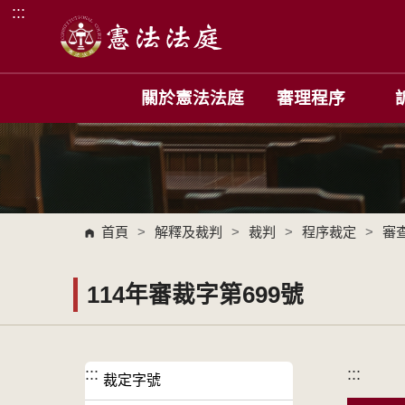
:::
跳到主要內容區塊
關於憲法法庭
審理程序
首頁
>
解釋及裁判
>
裁判
>
程序裁定
>
審
114年審裁字第699號
:::
:::
裁定字號