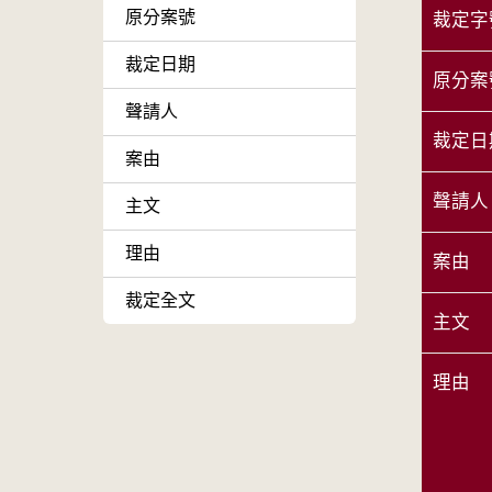
原分案號
裁定字
裁定日期
原分案
聲請人
裁定日
案由
聲請人
主文
理由
案由
裁定全文
主文
理由