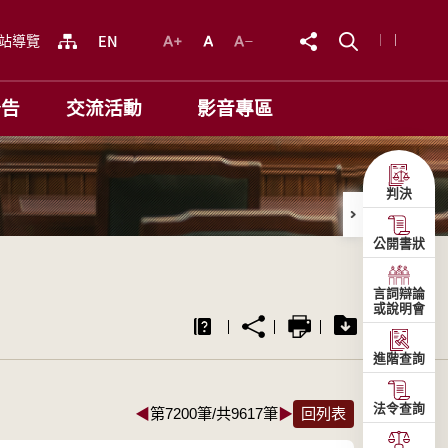
站導覽
公告
交流活動
影音專區
判決
公開書狀
言詞辯論
或說明會
進階查詢
法令查詢
◀
第7200筆/共9617筆
▶
回列表