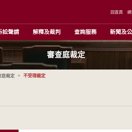
回首頁
網
訴訟聲請
解釋及裁判
查詢服務
新聞及
審查庭裁定
查庭裁定
>
不受理裁定