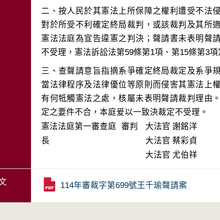
二、按人民於其憲法上所保障之權利遭受不法
對於所受不利確定終局裁判，或該裁判及其所
憲法法庭為宣告違憲之判決；聲請書未表明聲
三、查聲請意旨指摘系爭確定終局裁定及系爭
當法律程序及法律優位等原則而侵害其憲法上
有何牴觸憲法之處，核屬未表明聲請裁判理由
定之要件不合，本庭爰以一致決裁定不受理。
憲法法庭第一審查庭 審判
大法官
謝銘洋
長
大法官
蔡彩貞
大法官
尤伯祥
文
114年審裁字第699號王千瑜聲請案