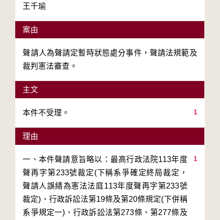
王千瑜
案由
聲請人為聲請定暫時狀態處分事件，聲請法規範及
裁判憲法審查。
主文
1
本件不受理。
理由
1
一、本件聲請意旨略以：最高行政法院113年度
聲再字第233號裁定(下稱系爭確定終局裁定，
聲請人誤繕為憲法法庭113年度聲再字第233號
裁定)、行政訴訟法第19條及第20條規定(下併稱
系爭規定一)、行政訴訟法第273條、第277條及