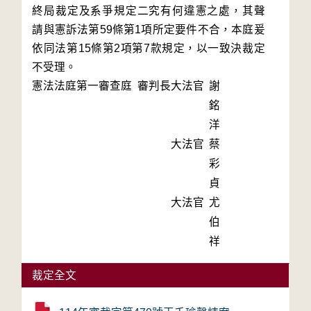
終局裁定及系爭規定二究有何違憲之處，其聲
請與憲訴法第59條第1項所定要件不合，本庭爰
依同法第15條第2項第7款規定，以一致決裁定
不受理。
憲法法庭第一審查庭 審判長
大法官
謝
銘
洋
大法官
蔡
彩
貞
大法官
尤
伯
祥
裁定全文