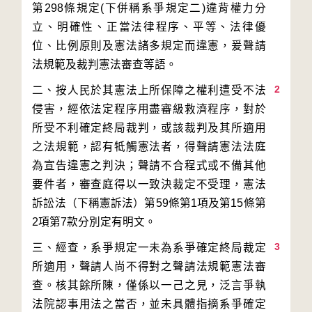
第298條規定(下併稱系爭規定二)違背權力分
立、明確性、正當法律程序、平等、法律優
位、比例原則及憲法諸多規定而違憲，爰聲請
2
二、按人民於其憲法上所保障之權利遭受不法
侵害，經依法定程序用盡審級救濟程序，對於
所受不利確定終局裁判，或該裁判及其所適用
之法規範，認有牴觸憲法者，得聲請憲法法庭
為宣告違憲之判決；聲請不合程式或不備其他
要件者，審查庭得以一致決裁定不受理，憲法
訴訟法（下稱憲訴法）第59條第1項及第15條第
3
三、經查，系爭規定一未為系爭確定終局裁定
所適用，聲請人尚不得對之聲請法規範憲法審
查。核其餘所陳，僅係以一己之見，泛言爭執
法院認事用法之當否，並未具體指摘系爭確定