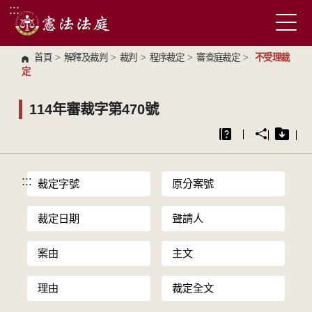
:::
跳到主要內容區塊
首頁
>
解釋及裁判
>
裁判
>
程序裁定
>
審查庭裁定
>
不受理裁
定
114年審裁字第470號
:::
裁定字號
原分案號
裁定日期
聲請人
案由
主文
理由
裁定全文