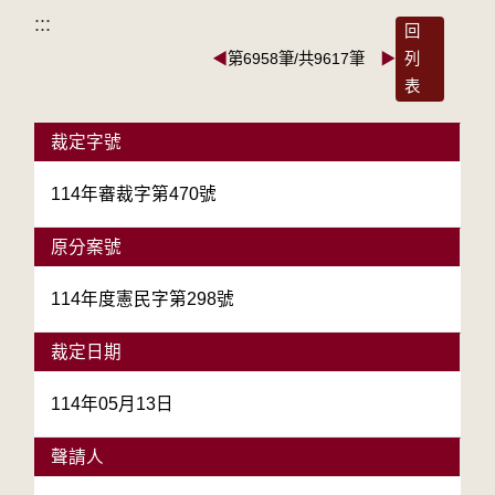
:::
回
◀
第6958筆/共9617筆
▶
列
表
裁定字號
114年審裁字第470號
原分案號
114年度憲民字第298號
裁定日期
114年05月13日
聲請人