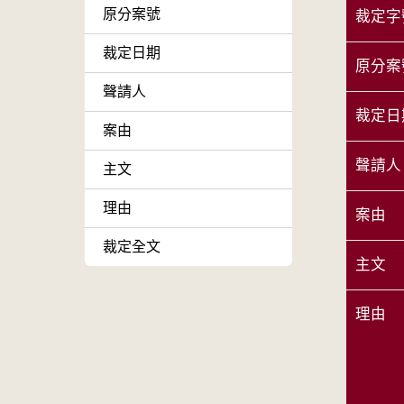
原分案號
裁定字
裁定日期
原分案
聲請人
裁定日
案由
聲請人
主文
理由
案由
裁定全文
主文
理由