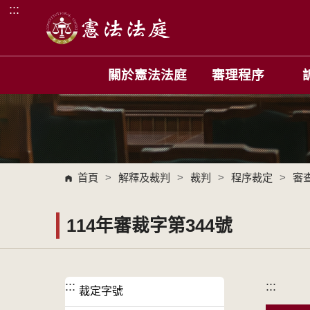
:::
跳到主要內容區塊
關於憲法法庭
審理程序
首頁
>
解釋及裁判
>
裁判
>
程序裁定
>
審
114年審裁字第344號
:::
:::
裁定字號