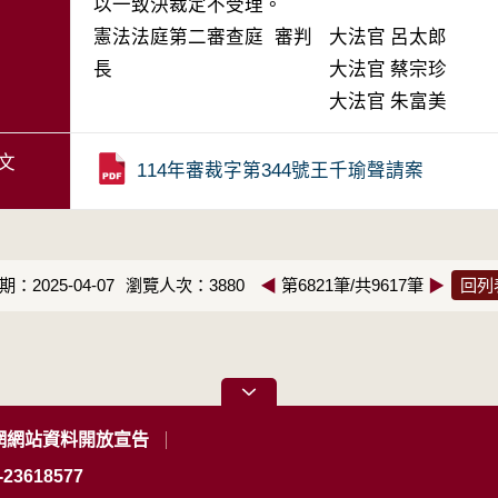
以一致決裁定不受理。
憲法法庭第二審查庭 審判
大法官
呂太郎
長
大法官
蔡宗珍
大法官
朱富美
文
114年審裁字第344號王千瑜聲請案
：2025-04-07
瀏覽人次：3880
◀
第6821筆/共9617筆
▶
回列
網網站資料開放宣告
23618577