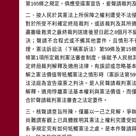
二、按人民於其憲法上所保障之權利遭受不法
對於所受不利確定終局裁判，或該裁判及其所
盡審級救濟之最終裁判送達後翌日起之6個月不
決；聲請不合程式或不備其他要件，且情形不
理，憲法訴訟法（下稱憲訴法）第59條及第15條
條第1項所定裁判憲法審查制度，係賦予人民就
定終局裁判解釋及適用法律，有誤認或忽略基
解之憲法價值等牴觸憲法之情形時（憲訴法第5
法法庭為宣告違憲之判決。是人民聲請裁判憲
解釋、適用悖離憲法基本權利與憲法價值，而
三、核聲請意旨所陳，僅屬以一己之見解，爭
尚難謂客觀上已具體敘明其憲法上權利究遭受
系爭規定究有如何牴觸憲法之處。是本件聲請