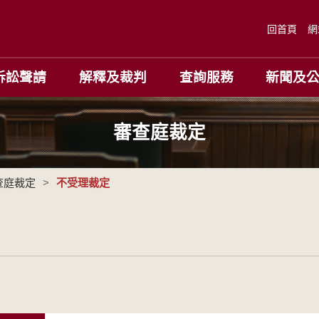
回首頁
網
訴訟聲請
解釋及裁判
查詢服務
新聞及
審查庭裁定
查庭裁定
>
不受理裁定