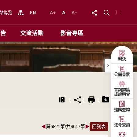
站導覽
公告
交流活動
影音專區
判決
公開書狀
言詞辯論
或說明會
進階查詢
法令查詢
◀
第6821筆/共9617筆
▶
回列表