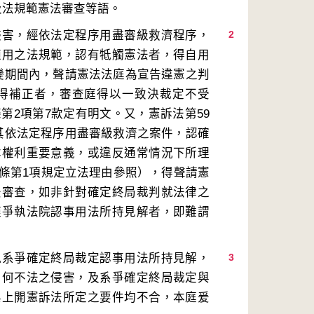
侵害，經依法定程序用盡審級救濟程序，
2
適用之法規範，認有牴觸憲法者，得自用
變期間內，聲請憲法法庭為宣告違憲之判
得補正者，審查庭得以一致決裁定不受
第2項第7款定有明文。又，憲訴法第59
其依法定程序用盡審級救濟之案件，認確
本權利重要意義，或違反通常情況下所理
9條第1項規定立法理由參照），得聲請憲
法審查，如非針對確定終局裁判就法律之
僅爭執法院認事用法所持見解者，即難謂
執系爭確定終局裁定認事用法所持見解，
3
如何不法之侵害，及系爭確定終局裁定與
與上開憲訴法所定之要件均不合，本庭爰