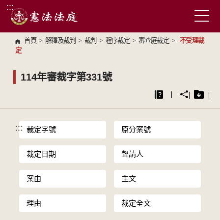
:::
跳到主要內容區塊
首頁
>
解釋及裁判
>
裁判
>
程序裁定
>
審查庭裁定
>
不受理裁
定
114年審裁字第331號
:::
裁定字號
原分案號
裁定日期
聲請人
案由
主文
理由
裁定全文