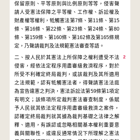
保留原則、平等原則與比例原則等等，侵害聲
請人受憲法保障之平等權、工作權、訴訟權及
財產權等權利，牴觸憲法第7條、第11條、第15
條、第16條、第22條、第23條、第24條、第80
條、第159條、第160條、第162條及第165條規
2
二、按人民於其憲法上所保障之權利遭受不法
侵害，經依法定程序用盡審級救濟程序，對於
所受不利確定終局裁判，或該裁判及其所適用
之法規範，認有牴觸憲法者，得聲請憲法法庭
為宣告違憲之判決，憲法訴訟法第59條第1項定
有明文；該條項所定裁判憲法審查制度，係賦
予人民就其依法定程序用盡審級救濟之案件，
認確定終局裁判就其據為裁判基礎之法律之解
釋、適用，有誤認或忽略相關基本權利重要意
義與關聯性，或違反通常情況下所理解之憲法