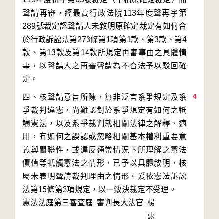
聲請再審，經最高行政法院113年度聲再字第
289號裁定認聲請人未敘明原確定裁定有如何合
於行政訴訟法第273條第1項第1款、第3款、第4
款、第13款及第14款所規定再審事由之具體情
事，以聲請人之再審聲請為不合法予以駁回確
4
四、核聲請意旨所陳，無非泛言系爭規定及系
爭裁判違憲，尚難認對於系爭規定有如何之牴
觸憲法，以及系爭裁判就相關法律之解釋、適
用，有如何之誤認或忽略相關基本權利重要意
義與關聯性，或違反通常情況下所理解之憲法
價值等牴觸憲法之情形，已予以具體敘明，核
屬未表明聲請裁判理由之情形。爰依憲法訴訟
法第15條第3項規定，以一致決裁定不受理。
憲法法庭第三審查庭 審判長
大法官
楊
惠