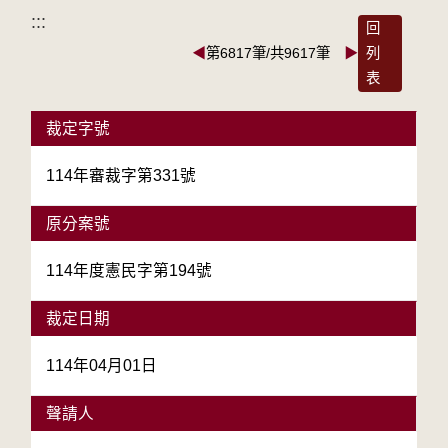
:::
回
◀
第6817筆/共9617筆
▶
列
表
裁定字號
114年審裁字第331號
原分案號
114年度憲民字第194號
裁定日期
114年04月01日
聲請人