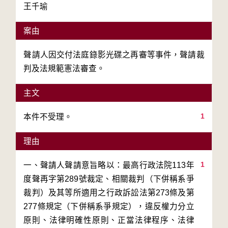
王千瑜
案由
聲請人因交付法庭錄影光碟之再審等事件，聲請裁
判及法規範憲法審查。
主文
1
本件不受理。
理由
1
一、聲請人聲請意旨略以：最高行政法院113年
度聲再字第289號裁定、相關裁判（下併稱系爭
裁判）及其等所適用之行政訴訟法第273條及第
277條規定（下併稱系爭規定），違反權力分立
原則、法律明確性原則、正當法律程序、法律