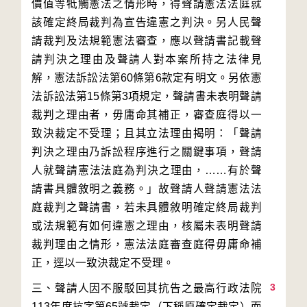
價值等牴觸憲法之情形時，得聲請憲法法庭就
該確定終局裁判為宣告違憲之判決。另人民聲
請裁判及法規範憲法審查，應以聲請書記載聲
請判決之理由及聲請人對本案所持之法律見
解，憲法訴訟法第60條第6款定有明文。另依憲
法訴訟法第15條第3項規定，聲請書未表明聲請
裁判之理由者，毋庸命其補正，審查庭得以一
致決裁定不受理；且其立法理由揭明：「聲請
判決之理由乃訴訟程序進行之關鍵事項，聲請
人就聲請憲法法庭為判決之理由，……有於聲
請書具體敘明之義務。」故聲請人聲請憲法法
庭裁判之聲請書，若未具體敘明確定終局裁判
或法規範有如何違憲之理由，核屬未表明聲請
裁判理由之情形，憲法法庭審查庭得毋庸命補
3
三、聲請人因不服駁回其抗告之最高行政法院
113年度抗字第65號裁定（下稱原確定裁定）而