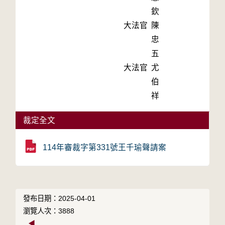
欽
大法官
陳
忠
五
大法官
尤
伯
祥
裁定全文
114年審裁字第331號王千瑜聲請案
發布日期：2025-04-01
瀏覽人次：3888
◀