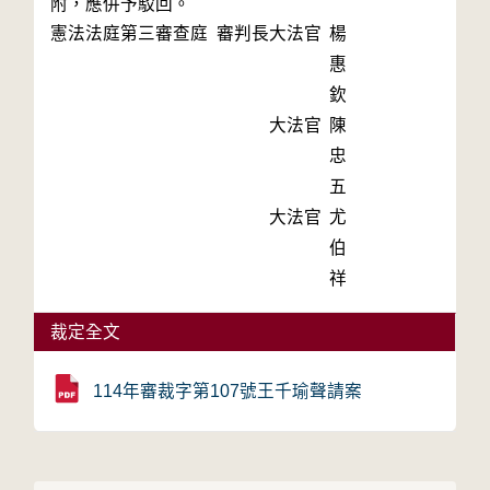
附，應併予駁回。
憲法法庭第三審查庭 審判長
大法官
楊
惠
欽
大法官
陳
忠
五
大法官
尤
伯
祥
裁定全文
114年審裁字第107號王千瑜聲請案