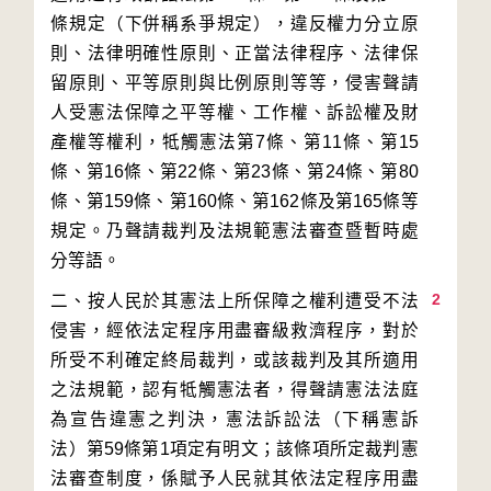
條規定（下併稱系爭規定），違反權力分立原
則、法律明確性原則、正當法律程序、法律保
留原則、平等原則與比例原則等等，侵害聲請
人受憲法保障之平等權、工作權、訴訟權及財
產權等權利，牴觸憲法第7條、第11條、第15
條、第16條、第22條、第23條、第24條、第80
條、第159條、第160條、第162條及第165條等
規定。乃聲請裁判及法規範憲法審查暨暫時處
2
二、按人民於其憲法上所保障之權利遭受不法
侵害，經依法定程序用盡審級救濟程序，對於
所受不利確定終局裁判，或該裁判及其所適用
之法規範，認有牴觸憲法者，得聲請憲法法庭
為宣告違憲之判決，憲法訴訟法（下稱憲訴
法）第59條第1項定有明文；該條項所定裁判憲
法審查制度，係賦予人民就其依法定程序用盡