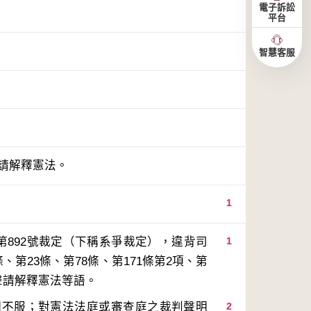
電子訴訟
平台
智慧客服
聲請解釋憲法。
1
第892號裁定（下稱系爭裁定），違背司
1
、第23條、第78條、第171條第2項、第
明不服；對憲法法庭或審查庭之裁判聲明
2