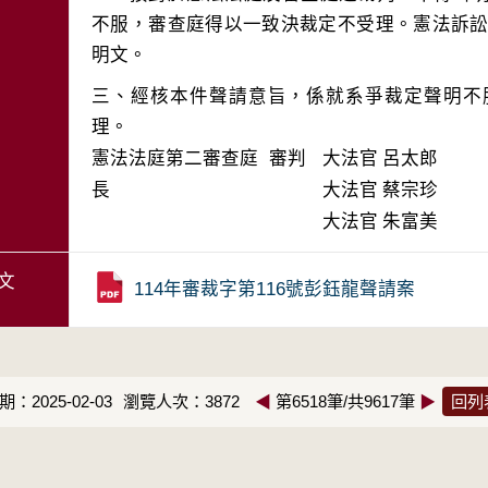
不服，審查庭得以一致決裁定不受理。憲法訴訟法
三、經核本件聲請意旨，係就系爭裁定聲明不
理。
憲法法庭第二審查庭 審判
大法官
呂太郎
長
大法官
蔡宗珍
大法官
朱富美
文
114年審裁字第116號彭鈺龍聲請案
：2025-02-03
瀏覽人次：3872
◀
第6518筆/共9617筆
▶
回列