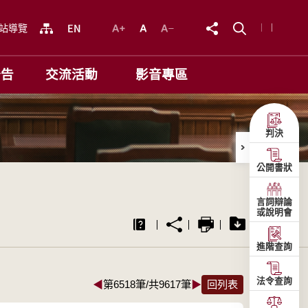
站導覽
公告
交流活動
影音專區
判決
公開書狀
言詞辯論
或說明會
進階查詢
法令查詢
◀
第6518筆/共9617筆
▶
回列表