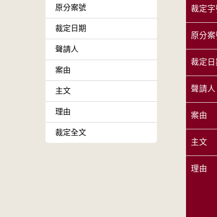
原分案號
裁定字
裁定日期
原分案
聲請人
裁定日
案由
聲請人
主文
理由
案由
裁定全文
主文
理由