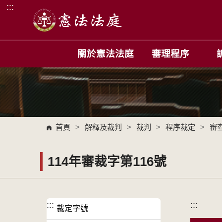
:::
跳到主要內容區塊
關於憲法法庭
審理程序
首頁
>
解釋及裁判
>
裁判
>
程序裁定
>
審
114年審裁字第116號
:::
:::
裁定字號