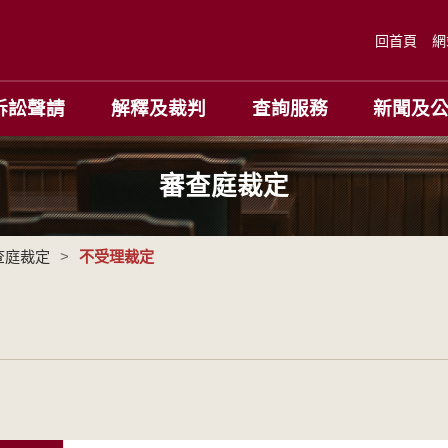
回首頁
網
訴訟聲請
解釋及裁判
查詢服務
新聞及
審查庭裁定
查庭裁定
>
不受理裁定