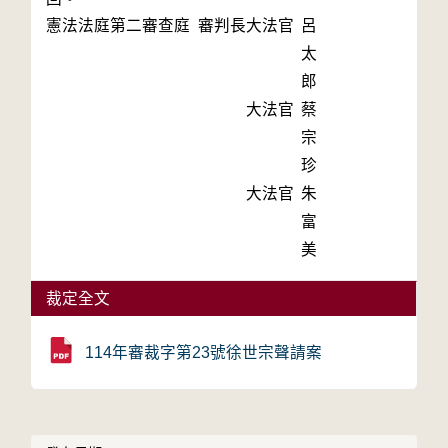
憲法法庭第二審查庭 審判長
大法官
呂
太
郎
大法官
蔡
宗
珍
大法官
朱
富
美
裁定全文
114年審裁字第23號徐世宗聲請案