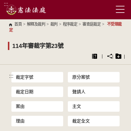
:::
跳到主要內容區塊
首頁
>
解釋及裁判
>
裁判
>
程序裁定
>
審查庭裁定
>
不受理裁
定
114年審裁字第23號
:::
裁定字號
原分案號
裁定日期
聲請人
案由
主文
理由
裁定全文