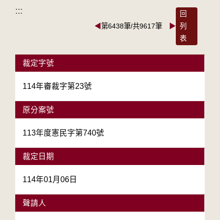
:::
回
◀
第6438筆/共9617筆
▶
列
表
裁定字號
114年審裁字第23號
原分案號
113年度憲民字第740號
裁定日期
114年01月06日
聲請人