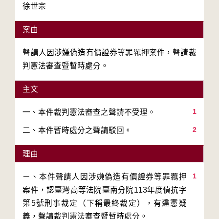
徐世宗
案由
聲請人因涉嫌偽造有價證券等罪羈押案件，聲請裁
判憲法審查暨暫時處分。
主文
1
2
二、本件暫時處分之聲請駁回。
理由
1
ㄧ、本件聲請人因涉嫌偽造有價證券等罪羈押
案件，認臺灣高等法院臺南分院113年度偵抗字
第5號刑事裁定（下稱最終裁定），有違憲疑