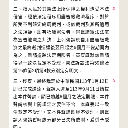
2
二、按人民於其憲法上所保障之權利遭受不法
侵害，經依法定程序用盡審級救濟程序，對於
所受不利確定終局裁判，或該裁判及其所適用
之法規範，認有牴觸憲法者，得聲請憲法法庭
為宣告違憲之判決；上列聲請應自用盡審級救
濟之最終裁判送達後翌日起之6個月不變期間內
為之；聲請逾越法定期限者，審查庭就該聲請
得以一致決裁定不受理，憲法訴訟法第59條及
3
三、經查，最終裁定於中華民國113年1月12日
即已完成送達，聲請人遲至113年9月11日始提
出本件聲請，顯已逾越6個月之法定期限。本件
聲請核與上開規定之要件不合，本庭爰以一致
決裁定不受理。又本件聲請既經不受理，則聲
請人聲請暫時處分部分已失所依附，爰併予駁
回。