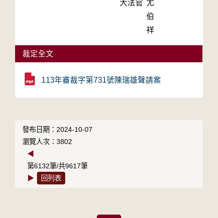
大法官
尤
伯
祥
裁定全文
113年審裁字第731號陳瑞雄聲請案
發布日期：2024-10-07
瀏覽人次：3802
◀
第6132筆/共9617筆
▶
回列表