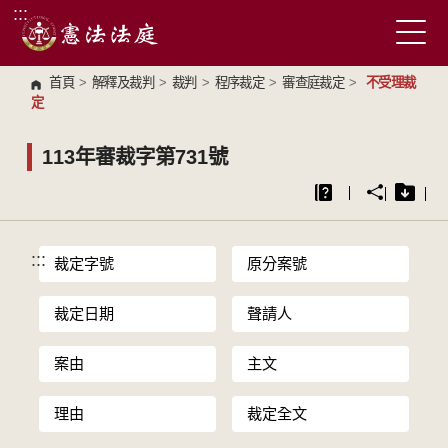
:::
跳到主要內容區塊
首頁
>
解釋及裁判
>
裁判
>
程序裁定
>
審查庭裁定
>
不受理裁
定
113年審裁字第731號
:::
裁定字號
原分案號
裁定日期
聲請人
案由
主文
理由
裁定全文