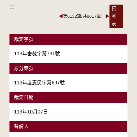
:::
回
◀
第6132筆/共9617筆
▶
列
表
裁定字號
113年審裁字第731號
原分案號
113年度憲民字第697號
裁定日期
113年10月07日
聲請人