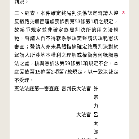
3
三、經查，本件確定終局判決係認定聲請人違
反道路交通管理處罰條例第53條第1項之規定，
故系爭規定並非確定終局判決所適用之法規
範，聲請人自不得就系爭規定聲請法規範憲法
審查；聲請人亦未具體指摘確定終局判決對於
聲請人所涉基本權利之理解或權衡有何牴觸憲
法之處，核與憲訴法第59條第1項規定不合，本
庭爰依第15條第2項第7款規定，以一致決裁定
不受理。
憲法法庭第一審查庭 審判長
大法官
許
宗
力
大法官
呂
太
郎