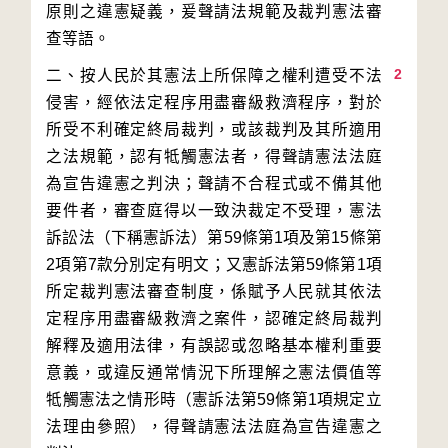
原則之違憲疑義，爰聲請法規範及裁判憲法審
2
二、按人民於其憲法上所保障之權利遭受不法
侵害，經依法定程序用盡審級救濟程序，對於
所受不利確定終局裁判，或該裁判及其所適用
之法規範，認有牴觸憲法者，得聲請憲法法庭
為宣告違憲之判決；聲請不合程式或不備其他
要件者，審查庭得以一致決裁定不受理，憲法
訴訟法（下稱憲訴法）第59條第1項及第15條第
2項第7款分別定有明文；又憲訴法第59條第1項
所定裁判憲法審查制度，係賦予人民就其依法
定程序用盡審級救濟之案件，認確定終局裁判
解釋及適用法律，有誤認或忽略基本權利重要
意義，或違反通常情況下所理解之憲法價值等
牴觸憲法之情形時（憲訴法第59條第1項規定立
法理由參照），得聲請憲法法庭為宣告違憲之