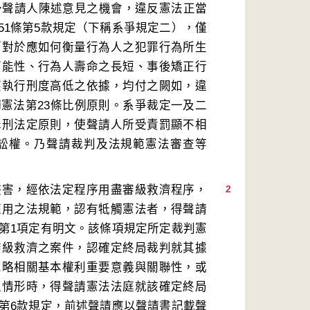
未予聲請人陳述意見之機會，違反憲法正當
51條第5款規定（下稱系爭規定二），僅
而對於應如何衡量行為人之犯罪行為所生
可能性、行為人壽命之長短、事後矯正行
應執行刑度高低之依據，均付之闕如，違
憲法第23條比例原則。系爭裁定一及二
罪刑法定原則，使聲請人所受責罰顯不相
訴訟權。乃聲請裁判及法規範憲法審查等
侵害，經依法定程序用盡審級救濟程序，
2
適用之法規範，認有牴觸憲法者，得聲請
條第1項定有明文。該條項規定所定裁判憲
審級救濟之案件，認確定終局裁判就其據
忽略相關基本權利重要意義與關聯性，或
之情形時，得聲請憲法法庭就該確定終局
條第6款規定，前述聲請應以聲請書記載聲