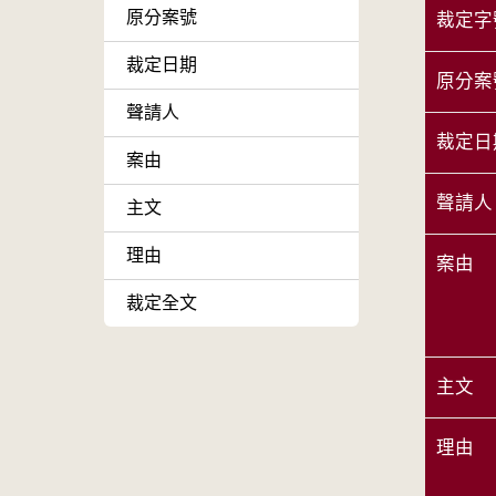
原分案號
裁定字
裁定日期
原分案
聲請人
裁定日
案由
聲請人
主文
理由
案由
裁定全文
主文
理由