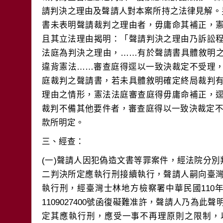
請判決之理由及聲請人對本案所持之法律見解。
書未表明聲請裁判之理由者，毋庸命其補正，
且其立法理由揭明：「聲請判決之理由乃訴訟
法庭為判決之理由，……有於聲請書具體敘明
違背憲法……審查庭得逕以一致決裁定不受理
庭裁判之聲請書，若未具體敘明確定終局裁判
理由之情形，憲法法庭審查庭得毋庸命補正，
裁判不備其他要件者，審查庭得以一致決裁定不
(一)聲請人因犯偽造文書等罪案件，經法院分別判
二判決所定應執行刑接續執行，聲請人嗣向臺
執行刑，經臺灣士林地方檢察署中華民國110年6
1109027400號函復礙難准許，聲請人乃為
定其應執行刑，應受一事不再理原則之限制，