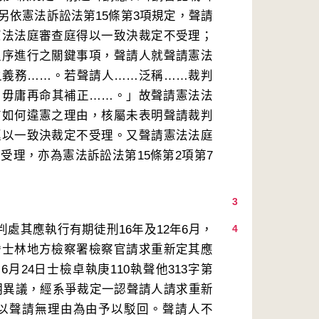
另依憲法訴訟法第15條第3項規定，聲請
憲法法庭審查庭得以一致決裁定不受理；
程序進行之關鍵事項，聲請人就聲請憲法
之義務……。若聲請人……泛稱……裁判
，毋庸再命其補正……。」故聲請憲法法
有如何違憲之理由，核屬未表明聲請裁判
逕以一致決裁定不受理。又聲請憲法法庭
受理，亦為憲法訴訟法第15條第2項第7
3
處其應執行有期徒刑16年及12年6月，
4
灣士林地方檢察署檢察官請求重新定其應
月24日士檢卓執庚110執聲他313字第
此聲明異議，經系爭裁定一認聲請人請求重新
以聲請無理由為由予以駁回。聲請人不