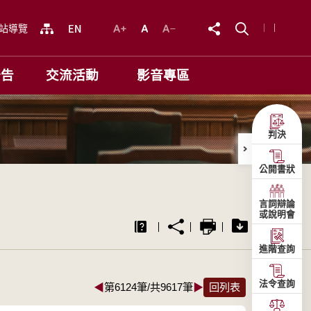
站導覽
公告
交流活動
影音專區
判決
公開書狀
言詞辯論
或說明會
進階查詢
法令查詢
◀
第6124筆/共9617筆
▶
回列表