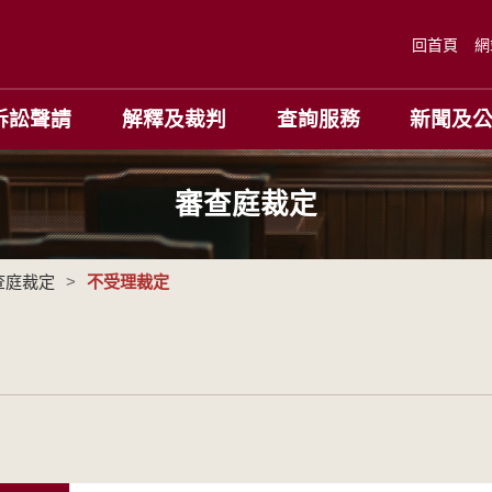
回首頁
網
訴訟聲請
解釋及裁判
查詢服務
新聞及
審查庭裁定
查庭裁定
>
不受理裁定