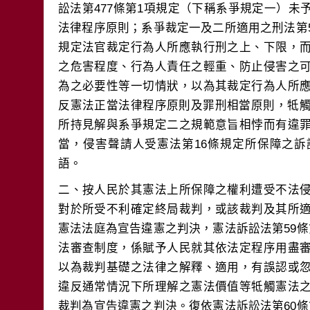
訟法第477條第1項規定（下稱系爭規定一）
法律程序原則；系爭裁定一及二所適用之刑法第
規定法官裁定行為人所應執行刑之上、下限，
之危害程度、行為人責任之輕重、防止侵害之
為之必要性等一切情狀，以為其裁定行為人所
反憲法正當法律程序原則及罪刑相當原則，牴觸
所持見解與系爭規定二之規範意旨相悖而有違
當，侵害聲請人受憲法第16條規定所保障之
二、按人民於其憲法上所保障之權利遭受不法
對於所受不利確定終局裁判，或該裁判及其所
憲法法庭為宣告違憲之判決，憲法訴訟法第59
法審查制度，係賦予人民就其依法定程序用盡
以為裁判基礎之法律之解釋、適用，有誤認或
違反通常情況下所理解之憲法價值等牴觸憲法
裁判為宣告違憲之判決。復依憲法訴訟法第60