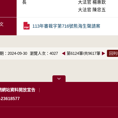
長
大法官
楊惠欽
大法官
陳忠五
文
113年審裁字第716號熊海生聲請案
：2024-09-30
瀏覽人次：4027
◀
第6124筆/共9617筆
▶
回列
網網站資料開放宣告
23618577