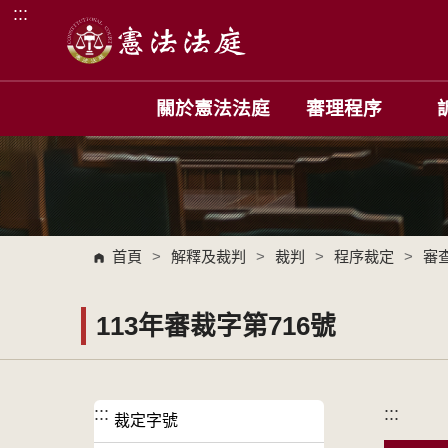
:::
跳到主要內容區塊
關於憲法法庭
審理程序
首頁
>
解釋及裁判
>
裁判
>
程序裁定
>
審
113年審裁字第716號
:::
:::
裁定字號