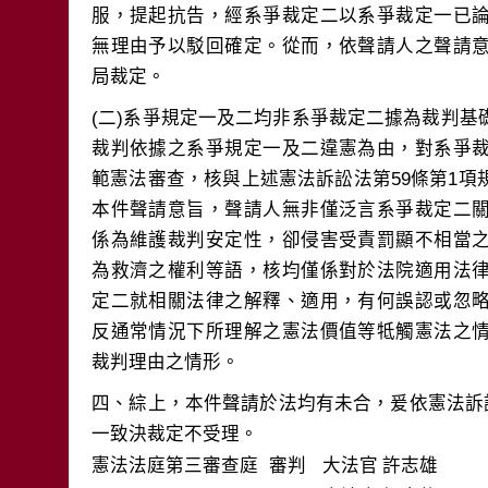
服，提起抗告，經系爭裁定二以系爭裁定一已
無理由予以駁回確定。從而，依聲請人之聲請
(二)系爭規定一及二均非系爭裁定二據為裁判
裁判依據之系爭規定一及二違憲為由，對系爭
範憲法審查，核與上述憲法訴訟法第59條第1
本件聲請意旨，聲請人無非僅泛言系爭裁定二
係為維護裁判安定性，卻侵害受責罰顯不相當
為救濟之權利等語，核均僅係對於法院適用法
定二就相關法律之解釋、適用，有何誤認或忽
反通常情況下所理解之憲法價值等牴觸憲法之
四、綜上，本件聲請於法均有未合，爰依憲法訴訟
一致決裁定不受理。
憲法法庭第三審查庭 審判
大法官
許志雄