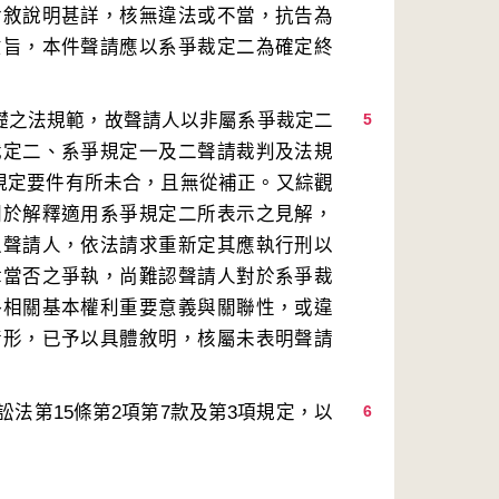
論敘說明甚詳，核無違法或不當，抗告為
意旨，本件聲請應以系爭裁定二為確定終
基礎之法規範，故聲請人以非屬系爭裁定二
5
裁定二、系爭規定一及二聲請裁判及法規
項規定要件有所未合，且無從補正。又綜觀
關於解釋適用系爭規定二所表示之見解，
之聲請人，依法請求重新定其應執行刑以
律當否之爭執，尚難認聲請人對於系爭裁
略相關基本權利重要意義與關聯性，或違
情形，已予以具體敘明，核屬未表明聲請
法第15條第2項第7款及第3項規定，以
6