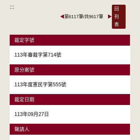
:::
回
◀
第6117筆/共9617筆
▶
列
表
裁定字號
113年審裁字第714號
原分案號
113年度憲民字第555號
裁定日期
113年09月27日
聲請人