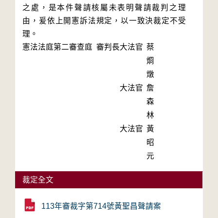
之處，是本件聲請核屬未表明聲請裁判之理
由，爰依上開憲訴法規定，以一致決裁定不受
理。
憲法法庭第二審查庭 審判長
大法官
蔡
烱
燉
大法官
詹
森
林
大法官
黃
昭
元
裁定全文
113年審裁字第714號黃聖昌聲請案