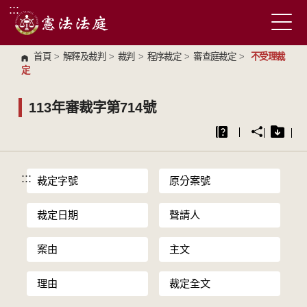
:::
跳到主要內容區塊
首頁
>
解釋及裁判
>
裁判
>
程序裁定
>
審查庭裁定
>
不受理裁
定
113年審裁字第714號
:::
裁定字號
原分案號
裁定日期
聲請人
案由
主文
理由
裁定全文