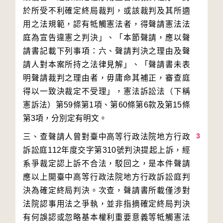
於所受不利確定終局裁判，或該裁判及其所適
用之法規範，認有牴觸憲法者，得聲請憲法法
庭為宣告違憲之判決」、「本節聲請，應以聲
請書記載下列事項：六、聲請判決之理由及聲
請人對本案所持之法律見解」、「聲請書未表
明聲請裁判之理由者，毋庸命其補正，審查庭
得以一致決裁定不受理」，憲法訴訟法（下稱
憲訴法）第59條第1項、第60條第6款及第15條
3
三、查聲請人曾對臺中高等行政法院地方行政
訴訟庭112年度交字第310號判決提起上訴，經
系爭裁定認上訴不合法，駁回之，是本件聲請
應以上開臺中高等行政法院地方行政訴訟庭判
決為確定終局判決。次查，聲請書所載僅涉對
法院認事用法之爭執，並非指摘確定終局判決
有何誤認或忽略基本權利重要意義等牴觸憲法