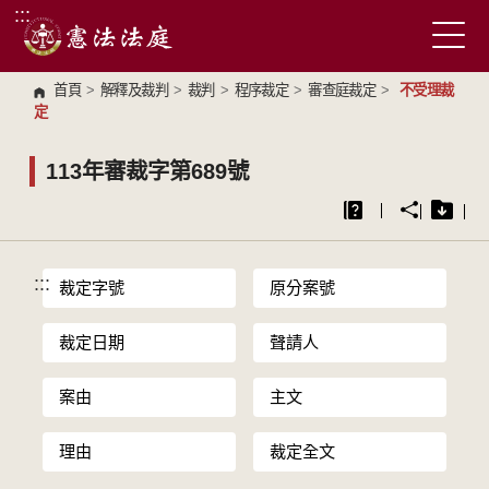
:::
跳到主要內容區塊
首頁
>
解釋及裁判
>
裁判
>
程序裁定
>
審查庭裁定
>
不受理裁
定
113年審裁字第689號
:::
裁定字號
原分案號
裁定日期
聲請人
案由
主文
理由
裁定全文