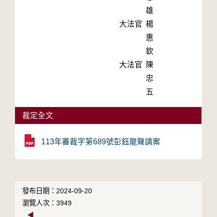
雄
大法官
楊
惠
欽
大法官
陳
忠
五
裁定全文
113年審裁字第689號彭鈺龍聲請案
發布日期：2024-09-20
瀏覽人次：3949
◀