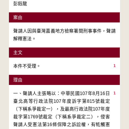
彭鈺龍
案由
聲請人因與臺灣嘉義地方檢察署間刑事事件，聲請
解釋憲法。
主文
1
本件不受理。
理由
1
一、聲請人主張略以：中華民國107年8月16日
臺北高等行政法院107年度訴字第815號裁定
（下稱系爭裁定一），及最高行政法院107年度
裁字第1769號裁定（下稱系爭裁定二），侵害
聲請人受憲法第16條保障之訴訟權，有牴觸憲