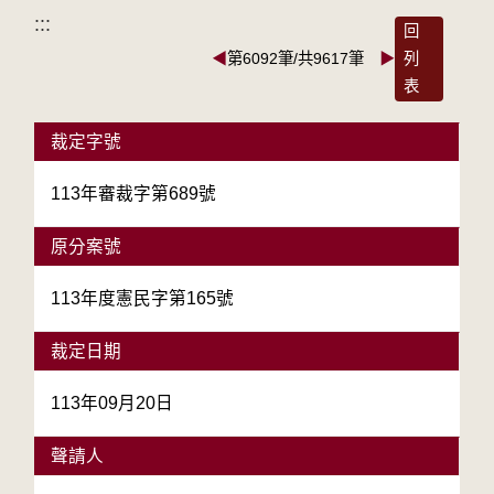
:::
回
◀
第6092筆/共9617筆
▶
列
表
裁定字號
113年審裁字第689號
原分案號
113年度憲民字第165號
裁定日期
113年09月20日
聲請人