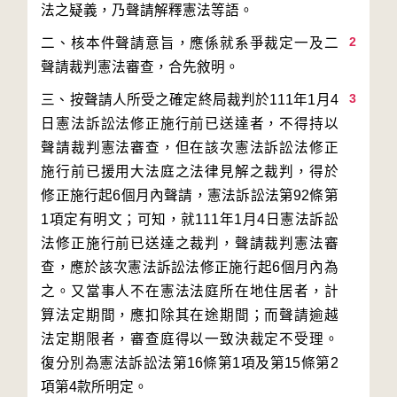
2
二、核本件聲請意旨，應係就系爭裁定一及二
3
三、按聲請人所受之確定終局裁判於111年1月4
日憲法訴訟法修正施行前已送達者，不得持以
聲請裁判憲法審查，但在該次憲法訴訟法修正
施行前已援用大法庭之法律見解之裁判，得於
修正施行起6個月內聲請，憲法訴訟法第92條第
1項定有明文；可知，就111年1月4日憲法訴訟
法修正施行前已送達之裁判，聲請裁判憲法審
查，應於該次憲法訴訟法修正施行起6個月內為
之。又當事人不在憲法法庭所在地住居者，計
算法定期間，應扣除其在途期間；而聲請逾越
法定期限者，審查庭得以一致決裁定不受理。
復分別為憲法訴訟法第16條第1項及第15條第2