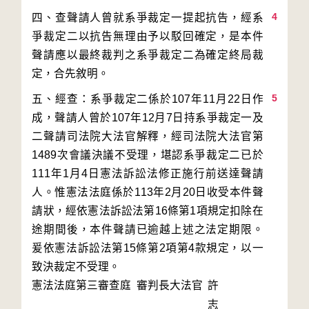
4
四、查聲請人曾就系爭裁定一提起抗告，經系
爭裁定二以抗告無理由予以駁回確定，是本件
聲請應以最終裁判之系爭裁定二為確定終局裁
5
五、經查：系爭裁定二係於107年11月22日作
成，聲請人曾於107年12月7日持系爭裁定一及
二聲請司法院大法官解釋，經司法院大法官第
1489次會議決議不受理，堪認系爭裁定二已於
111年1月4日憲法訴訟法修正施行前送達聲請
人。惟憲法法庭係於113年2月20日收受本件聲
請狀，經依憲法訴訟法第16條第1項規定扣除在
途期間後，本件聲請已逾越上述之法定期限。
爰依憲法訴訟法第15條第2項第4款規定，以一
致決裁定不受理。
憲法法庭第三審查庭 審判長
大法官
許
志