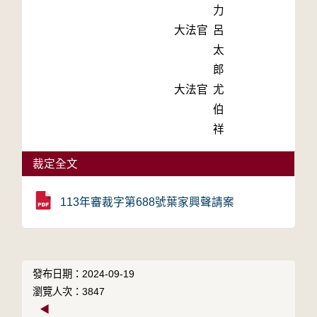
力
大法官
呂
太
郎
大法官
尤
伯
祥
裁定全文
113年審裁字第688號葉家興聲請案
發布日期：2024-09-19
瀏覽人次：3847
◀