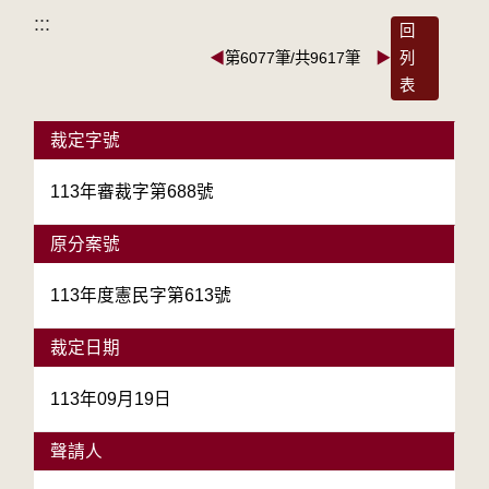
:::
回
◀
第6077筆/共9617筆
▶
列
表
裁定字號
113年審裁字第688號
原分案號
113年度憲民字第613號
裁定日期
113年09月19日
聲請人