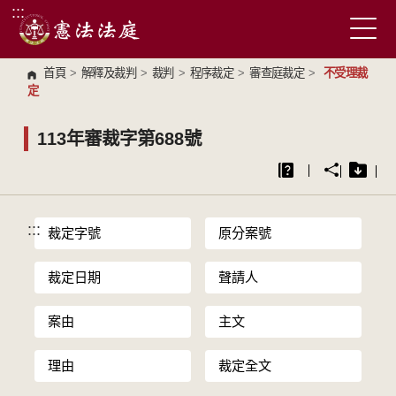
:::
跳到主要內容區塊
首頁
>
解釋及裁判
>
裁判
>
程序裁定
>
審查庭裁定
>
不受理裁
定
113年審裁字第688號
:::
裁定字號
原分案號
裁定日期
聲請人
案由
主文
理由
裁定全文