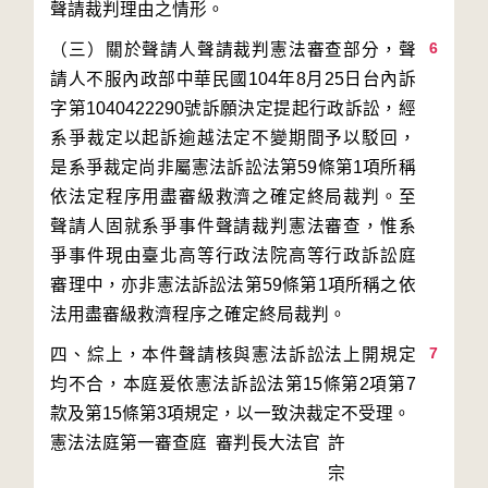
6
（三）關於聲請人聲請裁判憲法審查部分，聲
請人不服內政部中華民國104年8月25日台內訴
字第1040422290號訴願決定提起行政訴訟，經
系爭裁定以起訴逾越法定不變期間予以駁回，
是系爭裁定尚非屬憲法訴訟法第59條第1項所稱
依法定程序用盡審級救濟之確定終局裁判。至
聲請人固就系爭事件聲請裁判憲法審查，惟系
爭事件現由臺北高等行政法院高等行政訴訟庭
審理中，亦非憲法訴訟法第59條第1項所稱之依
7
四、綜上，本件聲請核與憲法訴訟法上開規定
均不合，本庭爰依憲法訴訟法第15條第2項第7
款及第15條第3項規定，以一致決裁定不受理。
憲法法庭第一審查庭 審判長
大法官
許
宗