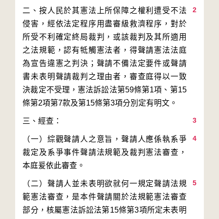
2
二、按人民於其憲法上所保障之權利遭受不法
侵害，經依法定程序用盡審級救濟程序，對於
所受不利確定終局裁判，或該裁判及其所適用
之法規範，認有牴觸憲法者，得聲請憲法法庭
為宣告違憲之判決；聲請不備法定要件或聲請
書未表明聲請裁判之理由者，審查庭得以一致
決裁定不受理，憲法訴訟法第59條第1項、第15
3
4
（一）綜觀聲請人之意旨，聲請人應係執系爭
裁定及系爭事件聲請法規範及裁判憲法審查，
5
（二）聲請人並未表明欲就何一規定聲請法規
範憲法審查，是本件聲請關於法規範憲法審查
部分，核屬憲法訴訟法第15條第3項所定未表明