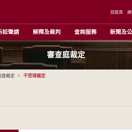
回首頁
網
訴訟聲請
解釋及裁判
查詢服務
新聞及
審查庭裁定
查庭裁定
>
不受理裁定