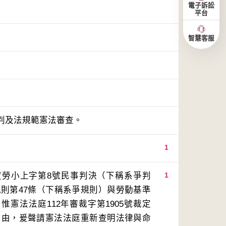
電子訴訟
平台
智慧客服
判及法規範憲法審查。
1
度勞小上字第8號民事判決（下稱系爭判
1
則第47條（下稱系爭規則）與勞動基準
惟憲法法庭112年審裁字第1905號裁定
自由，爰聲請憲法法庭重新查明法律與命