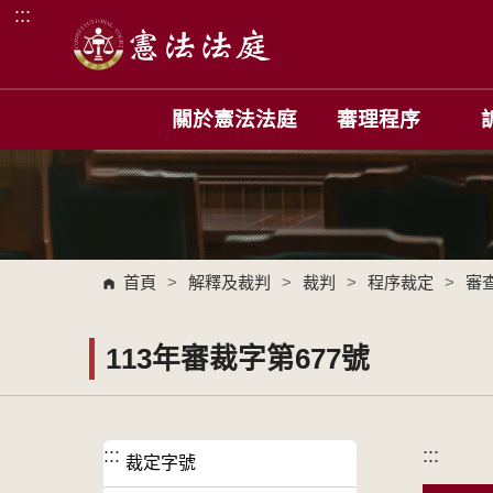
:::
跳到主要內容區塊
關於憲法法庭
審理程序
首頁
>
解釋及裁判
>
裁判
>
程序裁定
>
審
113年審裁字第677號
:::
:::
裁定字號