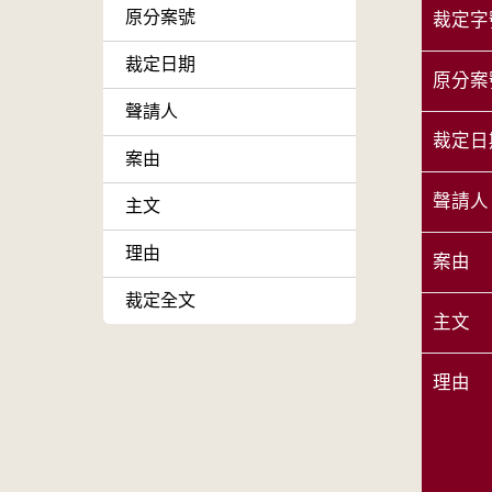
原分案號
裁定字
裁定日期
原分案
聲請人
裁定日
案由
聲請人
主文
理由
案由
裁定全文
主文
理由