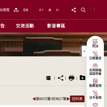
站導覽
公告
交流活動
影音專區
判決
公開書狀
言詞辯論
或說明會
進階查詢
法令查詢
◀
第6072筆/共9617筆
▶
回列表