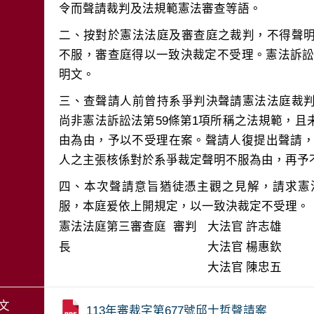
二、按對於憲法法庭及審查庭之裁判，不得聲
不服，審查庭得以一致決裁定不受理。憲法訴訟法
三、查聲請人前曾持系爭判決聲請憲法法庭裁
尚非憲法訴訟法第59條第1項所稱之法規範，
由為由，予以不受理在案。聲請人復提出聲請，經
四、本次聲請意旨猶徒憑主觀之見解，請求憲
服，本庭爰依上開規定，以一致決裁定不受理。
憲法法庭第三審查庭 審判
大法官
許志雄
長
大法官
楊惠欽
大法官
陳忠五
文
113年審裁字第677號邱士哲聲請案