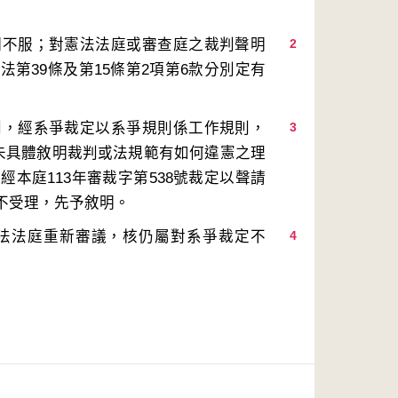
明不服；對憲法法庭或審查庭之裁判聲明
2
第39條及第15條第2項第6款分別定有
判，經系爭裁定以系爭規則係工作規則，
3
且未具體敘明裁判或法規範有如何違憲之理
本庭113年審裁字第538號裁定以聲請
法法庭重新審議，核仍屬對系爭裁定不
4