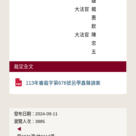
雄
大法官
楊
惠
欽
大法官
陳
忠
五
裁定全文
113年審裁字第676號呂學鑫聲請案
發布日期：2024-09-11
瀏覽人次：3885
◀