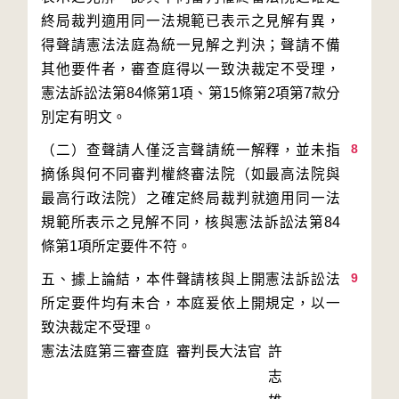
終局裁判適用同一法規範已表示之見解有異，
得聲請憲法法庭為統一見解之判決；聲請不備
其他要件者，審查庭得以一致決裁定不受理，
憲法訴訟法第84條第1項、第15條第2項第7款分
8
（二）查聲請人僅泛言聲請統一解釋，並未指
摘係與何不同審判權終審法院（如最高法院與
最高行政法院）之確定終局裁判就適用同一法
規範所表示之見解不同，核與憲法訴訟法第84
9
五、據上論結，本件聲請核與上開憲法訴訟法
所定要件均有未合，本庭爰依上開規定，以一
致決裁定不受理。
憲法法庭第三審查庭 審判長
大法官
許
志