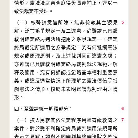
情形，憲法法庭審查庭得毋庸命補正，逕以一
5
（二）核聲請意旨所陳，無非係執其主觀見
解，泛言系爭規定一及二違憲，尚難謂已具體
敘明確定終局判決所適用之系爭規定一、確定
終局裁定所適用之系爭規定二究有何牴觸憲法
規定或原理原則，及上述裁判因而違憲之處；
亦難謂已具體敘明確定終局裁判就法規範之解
釋及適用，究有何誤認或忽略基本權利重要意
義，或違反通常情況下所理解之憲法價值等牴
觸憲法之情形，核屬未表明聲請裁判理由之情
6
7
（一）按人民就其依法定程序用盡審級救濟之
案件，對於受不利確定終局裁判適用法規範所
表示之見解，認與不同審判權終審法院之確定