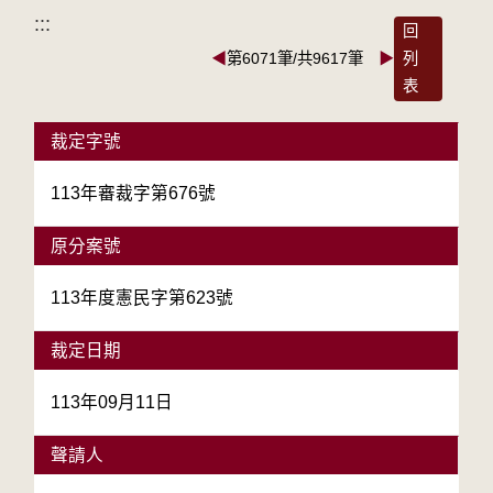
:::
回
◀
第6071筆/共9617筆
▶
列
表
裁定字號
113年審裁字第676號
原分案號
113年度憲民字第623號
裁定日期
113年09月11日
聲請人