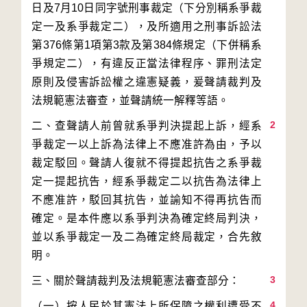
日及7月10日同字號刑事裁定（下分別稱系爭裁
定一及系爭裁定二），及所適用之刑事訴訟法
第376條第1項第3款及第384條規定（下併稱系
爭規定二），有違反正當法律程序、罪刑法定
原則及侵害訴訟權之違憲疑義，爰聲請裁判及
2
二、查聲請人前曾就系爭判決提起上訴，經系
爭裁定一以上訴為法律上不應准許為由，予以
裁定駁回。聲請人復就不得提起抗告之系爭裁
定一提起抗告，經系爭裁定二以抗告為法律上
不應准許，駁回其抗告，並諭知不得再抗告而
確定。是本件應以系爭判決為確定終局判決，
並以系爭裁定一及二為確定終局裁定，合先敘
3
4
（一）按人民於其憲法上所保障之權利遭受不