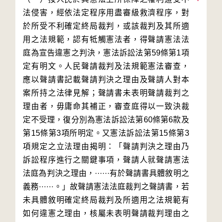
法侵害，經依法定程序用盡審級救濟程序，對
於所受不利確定終局裁判，或該裁判及其所適
用之法規範，認有牴觸憲法者，得聲請憲法法
庭為宣告違憲之判決，憲法訴訟法第59條第1項
定有明文。人民聲請裁判及法規範憲法審查，
應以聲請書記載聲請判決之理由及聲請人對本
案所持之法律見解；聲請書未表明聲請裁判之
理由者，毋庸命其補正，審查庭得以一致決裁
定不受理，復分別為憲法訴訟法第60條第6款及
第15條第3項所明定。又憲法訴訟法第15條第3
項規定之立法理由揭明：「聲請判決之理由乃
訴訟程序進行之關鍵事項，聲請人就聲請憲法
法庭為判決之理由，······有於聲請書具體敘明之
義務······。」故聲請憲法法庭裁判之聲請書，若
未具體敘明確定終局裁判及所適用之法規範有
如何違憲之理由，核屬未表明聲請裁判理由之