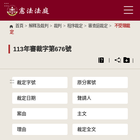
:::
跳到主要內容區塊
首頁
>
解釋及裁判
>
裁判
>
程序裁定
>
審查庭裁定
>
不受理裁
定
113年審裁字第676號
:::
裁定字號
原分案號
裁定日期
聲請人
案由
主文
理由
裁定全文