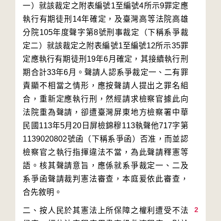
一）就該裁定之附表編號1至編號4所示9罪定應
執行有期徒刑14年確定，及臺灣高等法院高雄
分院105年度聲字第8號刑事裁定（下稱系爭裁
定二）就該裁定之附表編號1至編號12所示35罪
定應執行有期徒刑19年6月確定，其接續執行刑
期合計33年6月。聲請人認系爭裁定一、二有罪
責顯不相當之情形，應按聲請人提出之罪名組
合，重新定應執行刑，然經請求檢察官據此向
法院重為聲請，卻遭臺灣屏東地方檢察署中華
民國113年5月20日屏檢錦穆113執聲他717字第
1139020802號函（下稱系爭函）否准，而並認
檢察官之執行指揮違法不當，為此聲請釋憲等
語。核其聲請意旨，應係就系爭裁定一、二及
系爭函聲請裁判憲法審查，本庭爰依此審查，
2
二、按人民於其憲法上所保障之權利遭受不法