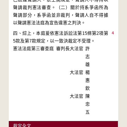
聲請裁判憲法審查。（二）關於持系爭函所為
聲請部分，系爭函並非裁判，聲請人自不得據
4
四、綜上，本庭爰依憲法訴訟法第15條第2項第
5款及第7款規定，以一致決裁定不受理。
憲法法庭第三審查庭 審判長
大法官
許
志
雄
大法官
楊
惠
欽
大法官
陳
忠
五
裁定全文