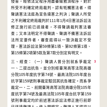
侵害，經依法定程序用盡審級救濟程序，對於
所受不利確定終局裁判，認有牴觸憲法者，得
聲請憲法法庭為宣告違憲之判決；聲請人所受
之不利確定終局裁判於111年1月4日憲法訴訟法
修正施行前已送達者，不得聲請裁判憲法審
查；又本法明定不得聲請、聲請不備憲法訴訟
法所定要件者，審查庭得以一致決裁定不受
理，憲法訴訟法第59條第1項、第92條第1項、
3
三、經查：（一）聲請人曾分別就系爭裁定
一、二提出抗告，並分別經臺灣高等法院高雄
分院105年度抗字第74號、最高法院105年度台
抗字第159號刑事裁定駁回其抗告確定。而系爭
裁定一、二、前開臺灣高等法院高雄分院105年
度抗字第74號及最高法院105年度台抗字第159
號刑事裁定均於前述憲法訴訟法修正施行前即
已送達聲請人，依上開規定，聲請人不得持以