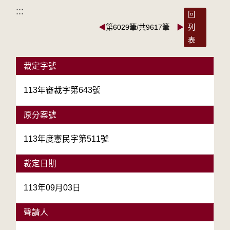
:::
回
◀
第6029筆/共9617筆
▶
列
表
裁定字號
113年審裁字第643號
原分案號
113年度憲民字第511號
裁定日期
113年09月03日
聲請人