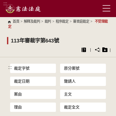
:::
跳到主要內容區塊
首頁
>
解釋及裁判
>
裁判
>
程序裁定
>
審查庭裁定
>
不受理裁
定
113年審裁字第643號
:::
裁定字號
原分案號
裁定日期
聲請人
案由
主文
理由
裁定全文