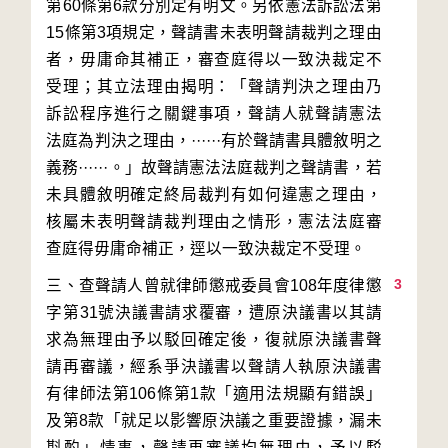
第60條第6款分別定有明文。另依憲法訴訟法第
15條第3項規定，聲請書未表明聲請裁判之理由
者，毋庸命其補正，審查庭得以一致決裁定不
受理；其立法理由揭明：「聲請判決之理由乃
訴訟程序進行之關鍵事項，聲請人就聲請憲法
法庭為判決之理由，······有於聲請書具體敘明之
義務······。」故聲請憲法法庭裁判之聲請書，若
未具體敘明確定終局裁判有如何違憲之理由，
核屬未表明聲請裁判理由之情形，憲法法庭審
3
三、查聲請人曾就律師懲戒委員會108年度律懲
字第31號決議書請求覆審，遭原決議書以其請
求為無理由予以駁回確定後，復就原決議書聲
請再審議，經系爭決議書以聲請人執原決議書
有律師法第106條第1款「適用法規顯有錯誤」
及第8款「就足以影響原決議之重要證據，漏未
斟酌」情事，聲請再審議均無理由，予以駁