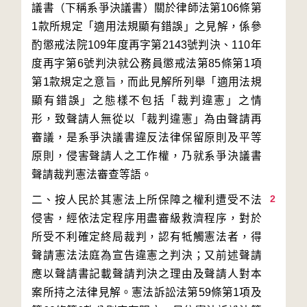
議書（下稱系爭決議書）關於律師法第106條第
1款所規定「適用法規顯有錯誤」之見解，係參
酌懲戒法院109年度再字第2143號判決、110年
度再字第6號判決就公務員懲戒法第85條第1項
第1款規定之意旨，而此見解所列舉「適用法規
顯有錯誤」之態樣不包括「裁判違憲」之情
形，致聲請人無從以「裁判違憲」為由聲請再
審議，是系爭決議書違反法律保留原則及平等
原則，侵害聲請人之工作權，乃就系爭決議書
2
二、按人民於其憲法上所保障之權利遭受不法
侵害，經依法定程序用盡審級救濟程序，對於
所受不利確定終局裁判，認有牴觸憲法者，得
聲請憲法法庭為宣告違憲之判決；又前述聲請
應以聲請書記載聲請判決之理由及聲請人對本
案所持之法律見解。憲法訴訟法第59條第1項及