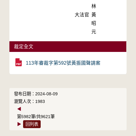
林
大法官
黃
昭
元
裁定全文
113年審裁字第592號黃振國聲請案
發布日期：2024-08-09
瀏覽人次：1983
◀
第5982筆/共9621筆
▶
回列表