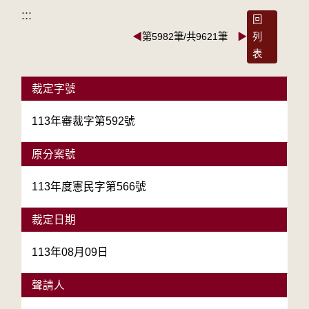
:::
回
◀
第5982筆/共9621筆
▶
列
表
裁定字號
113年審裁字第592號
原分案號
113年度憲民字第566號
裁定日期
113年08月09日
聲請人