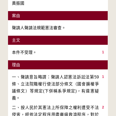
黃振國
案由
聲請人聲請法規範憲法審查。
主文
1
本件不受理。
理由
1
一、聲請意旨略謂：聲請人認憲法訴訟法第59
條、立法院職權行使法部分條文（國會擴權爭
議條文）等規定(下併稱系爭規定)，有違憲疑
2
二、按人民於其憲法上所保障之權利遭受不法
侵害，經依法定程序用盡審級救濟程序，對於