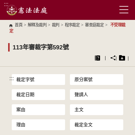
:::
跳到主要內容區塊
首頁
>
解釋及裁判
>
裁判
>
程序裁定
>
審查庭裁定
>
不受理裁
定
113年審裁字第592號
:::
裁定字號
原分案號
裁定日期
聲請人
案由
主文
理由
裁定全文