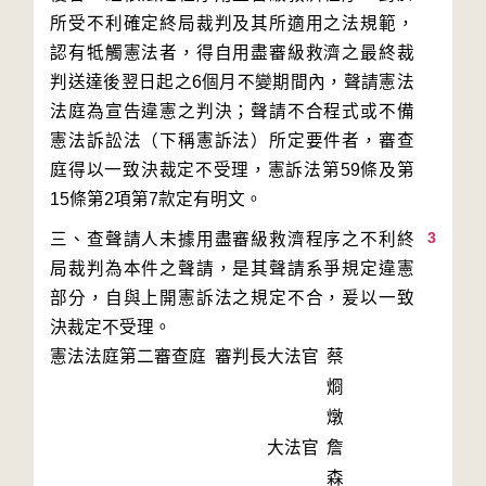
所受不利確定終局裁判及其所適用之法規範，
認有牴觸憲法者，得自用盡審級救濟之最終裁
判送達後翌日起之6個月不變期間內，聲請憲法
法庭為宣告違憲之判決；聲請不合程式或不備
憲法訴訟法（下稱憲訴法）所定要件者，審查
庭得以一致決裁定不受理，憲訴法第59條及第
3
三、查聲請人未據用盡審級救濟程序之不利終
局裁判為本件之聲請，是其聲請系爭規定違憲
部分，自與上開憲訴法之規定不合，爰以一致
決裁定不受理。
憲法法庭第二審查庭 審判長
大法官
蔡
烱
燉
大法官
詹
森