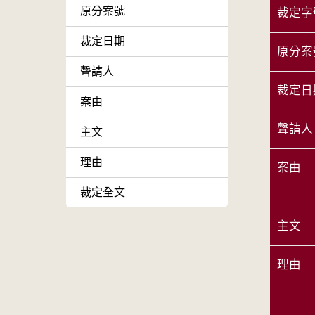
原分案號
裁定字
裁定日期
原分案
聲請人
裁定日
案由
聲請人
主文
理由
案由
裁定全文
主文
理由