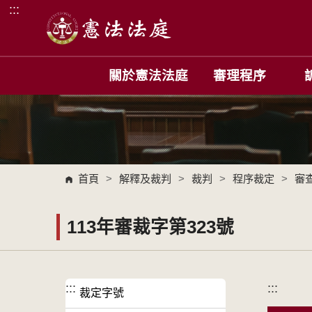
:::
跳到主要內容區塊
關於憲法法庭
審理程序
首頁
>
解釋及裁判
>
裁判
>
程序裁定
>
審
113年審裁字第323號
:::
:::
裁定字號