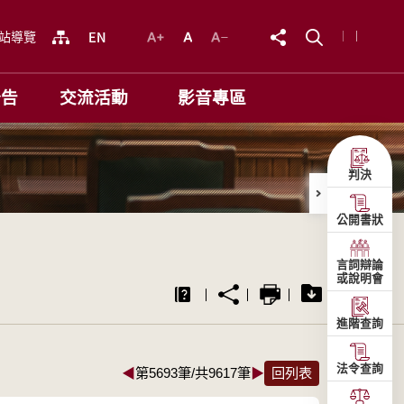
站導覽
公告
交流活動
影音專區
判決
公開書狀
言詞辯論
或說明會
進階查詢
法令查詢
◀
第5693筆/共9617筆
▶
回列表