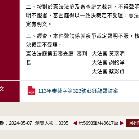
二、按對於憲法法庭及審查庭之裁判，不得聲
明不服者，審查庭得以一致決裁定不受理，憲法訴
三、經查，本件聲請係就系爭裁定聲明不服，
決裁定不受理。
憲法法庭第五審查庭 審判
大法官
黃瑞明
長
大法官
謝銘洋
大法官
蔡彩貞
文
113年審裁字第323號彭鈺龍聲請案
：2024-05-07
瀏覽人次：3395
◀
第5693筆/共9617筆
▶
回列