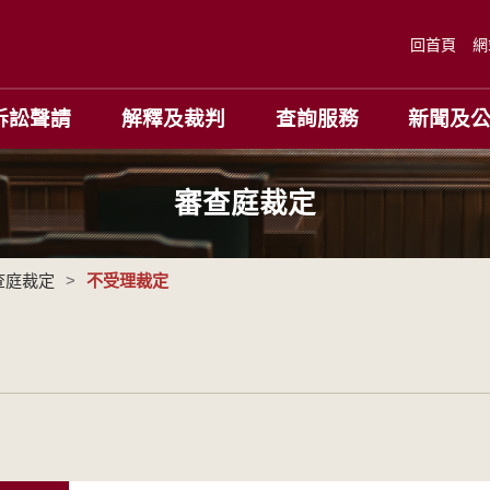
回首頁
網
訴訟聲請
解釋及裁判
查詢服務
新聞及
審查庭裁定
查庭裁定
>
不受理裁定