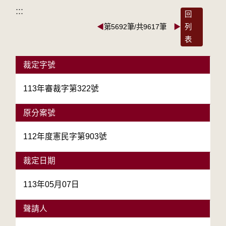
:::
回
◀
第5692筆/共9617筆
▶
列
表
裁定字號
113年審裁字第322號
原分案號
112年度憲民字第903號
裁定日期
113年05月07日
聲請人