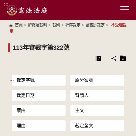
:::
跳到主要內容區塊
首頁
>
解釋及裁判
>
裁判
>
程序裁定
>
審查庭裁定
>
不受理裁
定
113年審裁字第322號
:::
裁定字號
原分案號
裁定日期
聲請人
案由
主文
理由
裁定全文