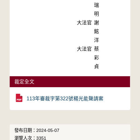
瑞
明
大法官
謝
銘
洋
大法官
蔡
彩
貞
裁定全文
113年審裁字第322號楊光能聲請案
發布日期：2024-05-07
瀏覽人次：3351