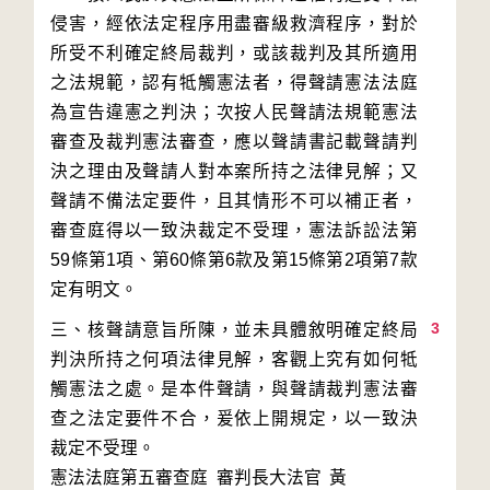
侵害，經依法定程序用盡審級救濟程序，對於
所受不利確定終局裁判，或該裁判及其所適用
之法規範，認有牴觸憲法者，得聲請憲法法庭
為宣告違憲之判決；次按人民聲請法規範憲法
審查及裁判憲法審查，應以聲請書記載聲請判
決之理由及聲請人對本案所持之法律見解；又
聲請不備法定要件，且其情形不可以補正者，
審查庭得以一致決裁定不受理，憲法訴訟法第
59條第1項、第60條第6款及第15條第2項第7款
3
三、核聲請意旨所陳，並未具體敘明確定終局
判決所持之何項法律見解，客觀上究有如何牴
觸憲法之處。是本件聲請，與聲請裁判憲法審
查之法定要件不合，爰依上開規定，以一致決
裁定不受理。
憲法法庭第五審查庭 審判長
大法官
黃