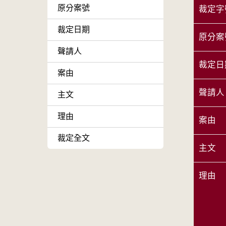
原分案號
裁定字
裁定日期
原分案
聲請人
裁定日
案由
聲請人
主文
理由
案由
裁定全文
主文
理由