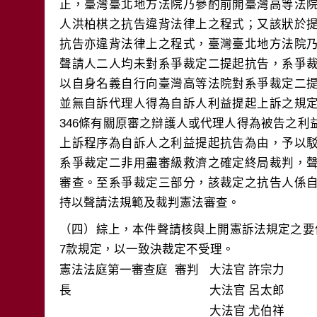
正，臺灣臺北地方法院乃參酌前開臺灣高等法
人洪柏棋之抗告違背法律上之程式；又該狀於
抗告亦違背法律上之程式，臺灣臺北地方法院
聲請人二人均未對系爭裁定二提起抗告，系爭
以自身名義自行向臺灣高等法院對系爭裁定二
並無自訴代理人得為自訴人利益提起上訴之規
346條有關原審之辯護人或代理人得為被告之
上訴程序為自訴人之利益提起抗告為由，予以
系爭裁定二非用盡審級救濟之確定終局裁判，
審查。至系爭裁定三部分，該裁定之抗告人係
（四）綜上，本件聲請核與上開憲訴法規定之要
7款規定，以一致決裁定不受理。
憲法法庭第一審查庭 審判
大法官
許宗力
長
大法官
呂太郎
大法官
尤伯祥