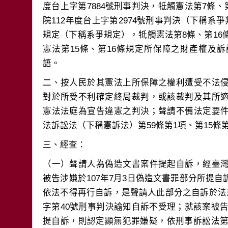
度台上字第7884號刑事判決，牴觸憲法第7條、第
院112年度台上字第2974號刑事判決（下稱系
規定（下稱系爭規定），牴觸憲法第8條、第16條
憲法第15條、第16條規定所保障之財產權及
二、按人民於其憲法上所保障之權利遭受不法
對於所受不利確定終局裁判，或該裁判及其所
憲法法庭為宣告違憲之判決；聲請不備法定要
（一）聲請人為偽造文書案件提起自訴，經臺
被告涉嫌於107年7月3日偽造文書罪部分所提
依法不得再行自訴，是聲請人此部分之自訴於法
字第40號刑事判決諭知自訴不受理；就該案被告涉
提自訴，則認定顯無犯罪嫌疑，依刑事訴訟法第