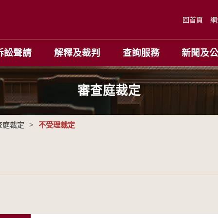
回首頁
網
訴訟聲請
解釋及裁判
查詢服務
新聞及
審查庭裁定
查庭裁定
>
不受理裁定