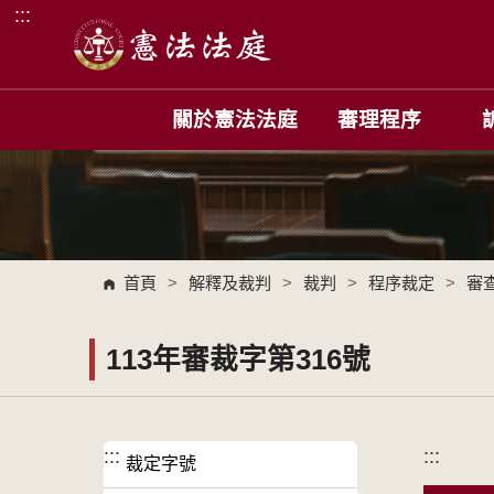
:::
跳到主要內容區塊
關於憲法法庭
審理程序
首頁
>
解釋及裁判
>
裁判
>
程序裁定
>
審
113年審裁字第316號
:::
:::
裁定字號