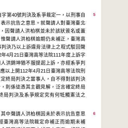
自字第40號判決及系爭裁定一，以刑事自
5
內表示抗告之意思。就聲請人對臺灣臺北
部分，因聲請人洪柏棋並未於該狀簽名或蓋
，惟聲請人洪柏棋逾期仍未補正，臺灣高
號刑事判決乃以上訴違背法律上之程式駁回聲
年4月21日臺灣高等法院111年度上訴字
聲請人洪錦坤猶不服提起上訴，亦經系爭判
以上開112年4月21日臺灣高等法院刑
確定終局判決之當事人，自不得對該判決
分，則係徒憑其主觀見解，泛言確定終局
終局判決及系爭規定究有何牴觸憲法之
，其中聲請人洪柏棋因未於表示抗告意思
6
經臺灣高等法院裁定命補正而逾期未補