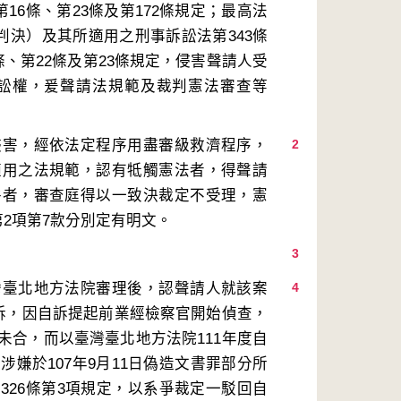
16條、第23條及第172條規定；最高法
爭判決）及其所適用之刑事訴訟法第343條
、第22條及第23條規定，侵害聲請人受
訴訟權，爰聲請法規範及裁判憲法審查等
侵害，經依法定程序用盡審級救濟程序，
2
適用之法規範，認有牴觸憲法者，得聲請
件者，審查庭得以一致決裁定不受理，憲
3
灣臺北地方法院審理後，認聲請人就該案
4
自訴，因自訴提起前業經檢察官開始偵查，
未合，而以臺灣臺北地方法院111年度自
嫌於107年9月11日偽造文書罪部分所
326條第3項規定，以系爭裁定一駁回自