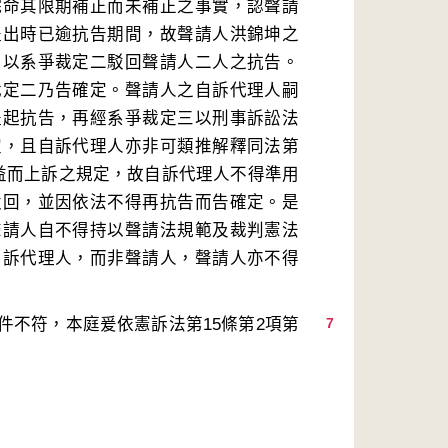
院命其限期補正而未補正之事實，認聲請
提出時已逾抗告期間，故聲請人洪錦坤之
乃以系爭裁定二駁回聲請人二人之抗告。
裁定二乃告確定。聲請人之自訴代理人嗣
提起抗告，再經系爭裁定三以刑事訴訟法
定，且自訴代理人亦非可類推解釋同法第
利益而上訴之規定，故自訴代理人不得準用
駁回，並因依法不得再抗告而告確定。是
聲請人自不得持以聲請法規範及裁判憲法
自訴代理人，而非聲請人，聲請人亦不得
件不符，本庭爰依憲訴法第15條第2項第
7