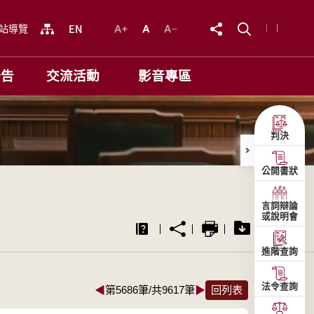
站導覽
公告
交流活動
影音專區
判決
公開書狀
言詞辯論
或說明會
進階查詢
法令查詢
◀
第5686筆/共9617筆
▶
回列表