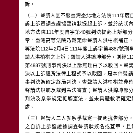
（二）聲請人因不服臺灣臺北地方法院111年度
訴上訴暨調查證據聲請狀提起上訴，並於該狀
地方法院111年度自字第40號判決提起上訴
章，臺灣高等法院乃裁定命聲請人洪柏棋補正
等法院112年2月4日111年度上訴字第4887
請人洪柏棋之上訴；聲請人洪錦坤部分，則經112
第4887號刑事判決以上訴無理由予以駁回。
決以上訴違背法律上程式予以駁回，是本件聲請應
事判決為確定終局判決。查聲請人洪柏棋並非
聲請法規範及裁判憲法審查；聲請人洪錦坤部
判決及系爭規定牴觸憲法，並未具體敘明確定
（三）聲請人二人就系爭裁定一提起抗告部分
之自訴上訴暨證據調查聲請狀簽名或蓋章，且