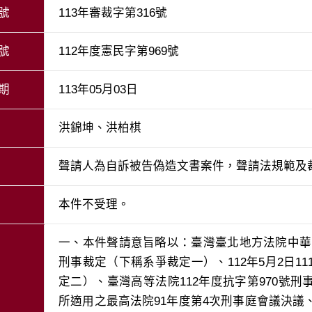
號
113年審裁字第316號
號
112年度憲民字第969號
期
113年05月03日
洪錦坤、洪柏棋
聲請人為自訴被告偽造文書案件，聲請法規範及
本件不受理。
一、本件聲請意旨略以：臺灣臺北地方法院中華民國1
刑事裁定（下稱系爭裁定一）、112年5月2日1
定二）、臺灣高等法院112年度抗字第970號
所適用之最高法院91年度第4次刑事庭會議決議