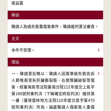
張益嘉
案由
聲請人為過失致重傷害案件，聲請裁判憲法審查。
主文
1
本件不受理。
理由
1
一、聲請意旨略以：聲請人因駕車過失致告訴
人鄭唯泰受有肝臟撕裂傷、右側腎臟破裂等傷
害，經臺灣高等法院臺南分院112年度交上易字
第180號刑事判決（下稱確定終局判決）維持第
一審（臺灣雲林地方法院110年度交易字第470
號刑事判決）所為，論處聲請人傷害致人重傷