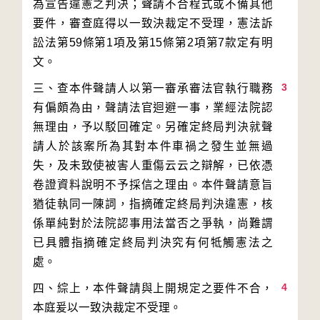
為宣告違憲之判決；聲請不合程式或不備其他
要件，審查庭得以一致決裁定不受理，憲法訴
訟法第59條第1項及第15條第2項第7款定有明
3
三、查本件聲請人以第一審承審法官執行職務
有偏頗為由，聲請法官迴避一事，業經法院認
無理由，予以駁回確定。另確定終局判決就聲
請人於該案所為其對本件車禍之發生並無過
失，及未致使被害人重傷云云之辯解，已依憑
卷證資料說明不予採信之理由。本件聲請意旨
猶徒執同一陳詞，指摘確定終局判決違憲，核
係單純對於法院認事用法當否之爭執，尚難謂
已具體指摘確定終局判決究有何牴觸憲法之
4
四、綜上，本件聲請與上開規定之要件不合，
本庭爰以一致決裁定不受理。