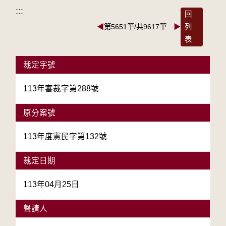
:::
回
◀
第5651筆/共9617筆
▶
列
表
裁定字號
113年審裁字第288號
原分案號
113年度憲民字第132號
裁定日期
113年04月25日
聲請人