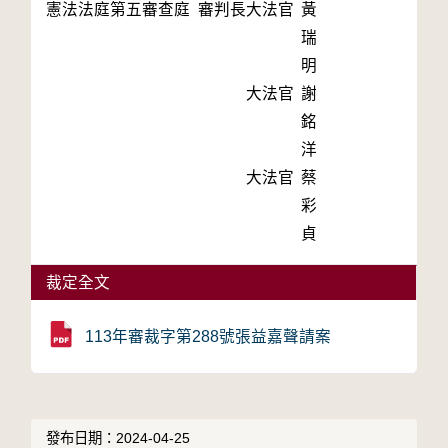
憲法法庭第五審查庭 審判長
大法官
黃
瑞
明
大法官
謝
銘
洋
大法官
蔡
彩
貞
裁定全文
113年審裁字第288號張益嘉聲請案
發布日期：2024-04-25