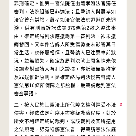
罪刑確定。惟第一審法院僅由蕭孝如法官獨任
審判，法院組織已非適法；且聲請人與蕭孝如
法官曾有嫌怨，蕭孝如法官依法應迴避卻未迴
避，併有刑事訴訟法第379條第2款之違法事
由，確定終局判決應撤銷第一審判決，卻未撤
銷發回。又本件告訴人所受傷勢並未影響其日
常生活，應僅屬輕傷，且聲請人已注意車前狀
況，並無過失，確定終局判決就上開各情未依
法調查對聲請人有利之證據，亦牴觸無罪推定
及罪疑惟輕原則。是確定終局判決侵害聲請人
憲法第16條所保障之訴訟權，爰聲請裁判憲法
2
二、按人民於其憲法上所保障之權利遭受不法
侵害，經依法定程序用盡審級救濟程序，對於
所受不利確定終局裁判，或該裁判及其所適用
之法規範，認有牴觸憲法者，得聲請憲法法庭