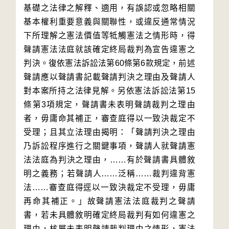
基礎之法律之解釋、適用，有誤認或忽略相關
基本權利重要意義與關聯性，或違反通常情況
下所理解之憲法價值等牴觸憲法之情形時，得
聲請憲法法庭就該確定終局裁判為宣告違憲之
判決。復依憲法訴訟法第60條第6款規定，前述
聲請應以聲請書記載聲請判決之理由及聲請人
對本案所持之法律見解。另依憲法訴訟法第15
條第3項規定，聲請書未表明聲請裁判之理由
者，毋庸命其補正，審查庭得以一致決裁定不
受理；且其立法理由揭明：「聲請判決之理由
乃訴訟程序進行之關鍵事項，聲請人就聲請憲
法法庭為判決之理由，……有於聲請書具體敘
明之義務；若聲請人……泛稱……裁判違背憲
法……審查庭得逕以一致決裁定不受理，毋庸
再命其補正。」故聲請憲法法庭裁判之聲請
書，若未具體敘明確定終局裁判有如何違憲之
理由，核屬未表明聲請裁判理由之情形，憲法