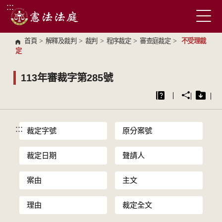
:::
跳到主要內容區塊
首頁
>
解釋及裁判
>
裁判
>
程序裁定
>
審查庭裁定
>
不受理裁
定
113年審裁字第285號
:::
裁定字號
原分案號
裁定日期
聲請人
案由
主文
理由
裁定全文