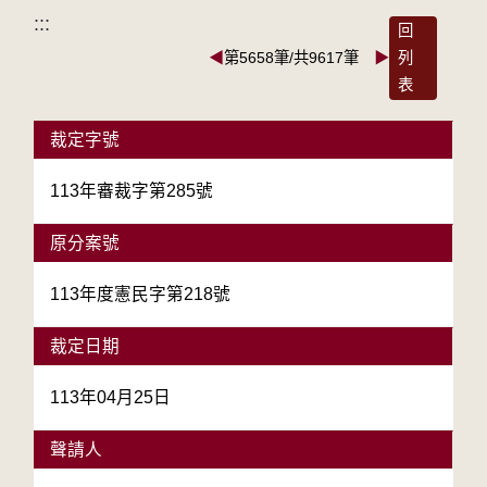
:::
回
◀
第5658筆/共9617筆
▶
列
表
裁定字號
113年審裁字第285號
原分案號
113年度憲民字第218號
裁定日期
113年04月25日
聲請人