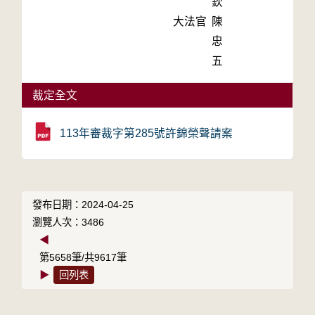
欽
大法官
陳
忠
五
裁定全文
113年審裁字第285號許錦榮聲請案
發布日期：2024-04-25
瀏覽人次：3486
◀
第5658筆/共9617筆
▶
回列表