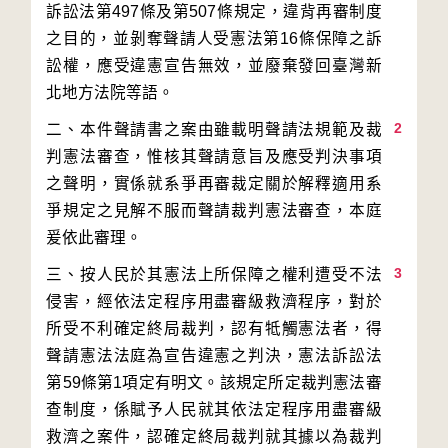
訴訟法第497條及第507條規定，違背再審制度
之目的，並剝奪聲請人受憲法第16條保障之訴
訟權，應受違憲宣告無效，並廢棄發回臺灣新
2
二、本件聲請書之案由雖載明聲請法規範及裁
判憲法審查，惟核其聲請意旨及應受判決事項
之聲明，實係就系爭再審裁定關於解釋適用系
爭規定之見解不服而聲請裁判憲法審查，本庭
3
三、按人民於其憲法上所保障之權利遭受不法
侵害，經依法定程序用盡審級救濟程序，對於
所受不利確定終局裁判，認有牴觸憲法者，得
聲請憲法法庭為宣告違憲之判決，憲法訴訟法
第59條第1項定有明文。該規定所定裁判憲法審
查制度，係賦予人民就其依法定程序用盡審級
救濟之案件，認確定終局裁判就其據以為裁判