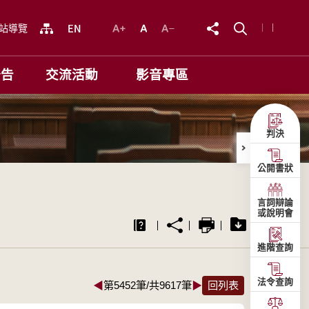
站導覽
公告
交流活動
影音專區
判決
公開書狀
言詞辯論
或說明會
進階查詢
法令查詢
◀
第5452筆/共9617筆
▶
回列表