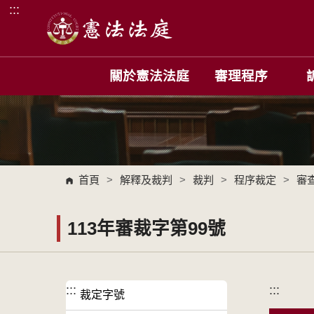
:::
跳到主要內容區塊
關於憲法法庭
審理程序
首頁
>
解釋及裁判
>
裁判
>
程序裁定
>
審
113年審裁字第99號
:::
:::
裁定字號