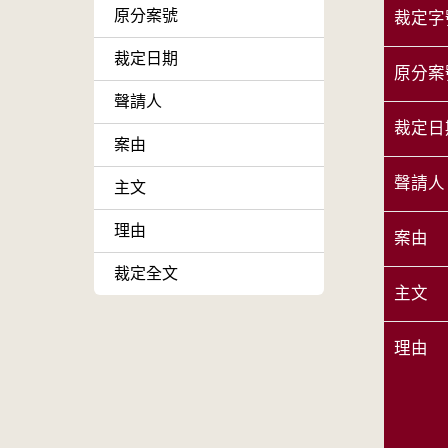
原分案號
裁定字
裁定日期
原分案
聲請人
裁定日
案由
聲請人
主文
理由
案由
裁定全文
主文
理由