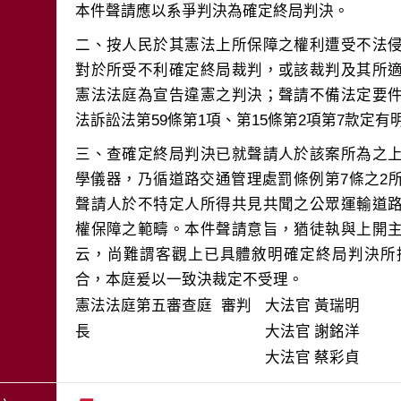
二、按人民於其憲法上所保障之權利遭受不法
對於所受不利確定終局裁判，或該裁判及其所
憲法法庭為宣告違憲之判決；聲請不備法定要
三、查確定終局判決已就聲請人於該案所為之
學儀器，乃循道路交通管理處罰條例第7條之2
聲請人於不特定人所得共見共聞之公眾運輸道
權保障之範疇。本件聲請意旨，猶徒執與上開
云，尚難謂客觀上已具體敘明確定終局判決所
合，本庭爰以一致決裁定不受理。
憲法法庭第五審查庭 審判
大法官
黃瑞明
長
大法官
謝銘洋
大法官
蔡彩貞