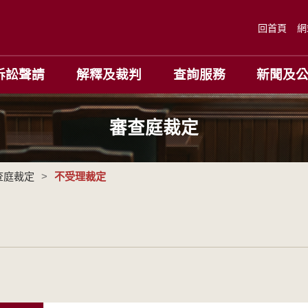
回首頁
網
訴訟聲請
解釋及裁判
查詢服務
新聞及
審查庭裁定
查庭裁定
>
不受理裁定