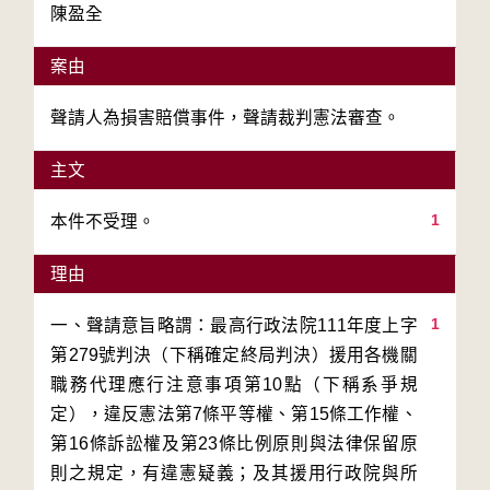
陳盈全
案由
聲請人為損害賠償事件，聲請裁判憲法審查。
主文
1
本件不受理。
理由
1
一、聲請意旨略謂：最高行政法院111年度上字
第279號判決（下稱確定終局判決）援用各機關
職務代理應行注意事項第10點（下稱系爭規
定），違反憲法第7條平等權、第15條工作權、
第16條訴訟權及第23條比例原則與法律保留原
則之規定，有違憲疑義；及其援用行政院與所