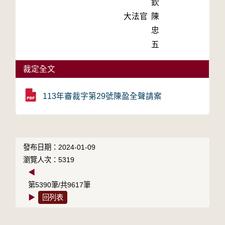
欽
大法官
陳
忠
五
裁定全文
113年審裁字第29號陳盈全聲請案
發布日期：2024-01-09
瀏覽人次：5319
◀
第5390筆/共9617筆
▶
回列表