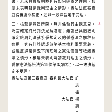
書，若未具體敘明裁判有如何違憲之理由，核
屬未表明聲請裁判理由之情形，憲法法庭審查
3
三、核聲請意旨所陳，無非係執其主觀意見，
泛言確定終局判決見解違憲；難謂已具體敘明
確定終局判決就系爭規定及約僱辦法之解釋及
適用，究有何誤認或忽略基本權利重要意義，
或違反通常情況下所理解之憲法價值等牴觸憲
法之情形，核屬未表明聲請裁判理由之情形。
爰依憲法訴訟法第15條第3項規定，以一致決裁
定不受理。
憲法法庭第三審查庭 審判長
大法官
許
志
雄
大法官
楊
惠