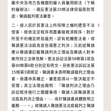
屬中央及地方各機關約僱人員僱用辦法（下稱
約僱辦法），違反憲法第23條法律保留原則等
2
二、按人民於其憲法上所保障之權利遭受不法
侵害，經依法定程序用盡審級救濟程序，對於
所受不利確定終局裁判，認有牴觸憲法者，得
聲請憲法法庭為宣告違憲之判決；又前述聲請
應以聲請書記載聲請判決之理由及聲請人對本
案所持之法律見解。憲法訴訟法第59條第1項及
第60條第6款分別定有明文。另依憲法訴訟法第
15條第3項規定，聲請書未表明聲請裁判之理由
者，毋庸命其補正，審查庭得以一致決裁定不
受理；其立法理由揭明：「聲請判決之理由乃
訴訟程序進行之關鍵事項，聲請人就聲請憲法
法庭為判決之理由，······有於聲請書具體敘明之
義務······。」故聲請人聲請憲法法庭裁判之聲請