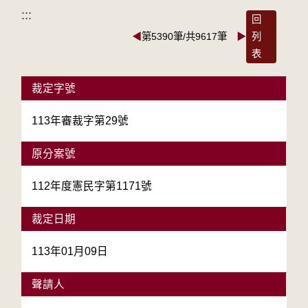
:::
回
◀
第5390筆/共9617筆
▶
列
表
裁定字號
113年審裁字第29號
原分案號
112年度憲民字第1171號
裁定日期
113年01月09日
聲請人