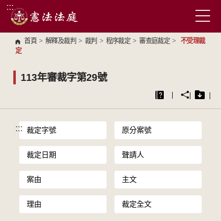
:::
跳到主要內容區塊
首頁
>
解釋及裁判
>
裁判
>
程序裁定
>
審查庭裁定
>
不受理裁
定
113年審裁字第29號
:::
裁定字號
原分案號
裁定日期
聲請人
案由
主文
理由
裁定全文