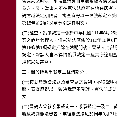
告違憲之判決；前項聲請應自用盡審級救濟之最
為之。又，當事人不在憲法法庭所在地住居者
請逾越法定期限者，審查庭得以一致決裁定不受理
(二)經查，系爭裁定一係於中華民國111年8月2
案之訴訟代理人，惟憲法法庭係於112年10月
第16條第1項規定扣除在途期間後，聲請人此
規定，聲請人自不得持系爭裁定一及其所適用
(一)按對於憲法法庭及審查庭之裁判，不得聲
服，審查庭得以一致決裁定不受理。憲法訴訟法第
(二)聲請人曾就系爭裁定一、系爭規定一及二，認
範及裁判憲法審查，業經憲法法庭於同年3月3