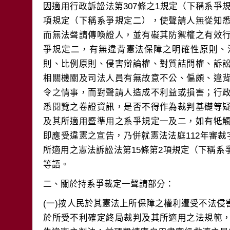
因適用行政訴訟法第307條之1規定（下稱系爭規
項規定（下稱系爭規定二），使聲請人無從知
而無法聲請傳喚證人，並有礙其防禦權之有效
爭規定二，有無違背憲法保障之明確性原則、
則、比例原則、侵害辯論權、對質詰問權、訴
相關機關及司法人員有無故意不公、偏頗、違
令之情事，而對聲請人造成不利益或損害；行
悉閱覽之卷證資訊，是否不得作為裁判基礎等
及其所適用暨準用之系爭規定一及二，如有牴
即應受違憲之宣告，乃併就憲法法庭112年審裁
所適用之憲法訴訟法第15條第2項規定（下稱
(一)按人民於其憲法上所保障之權利遭受不法
於所受不利確定終局裁判及其所適用之法規範