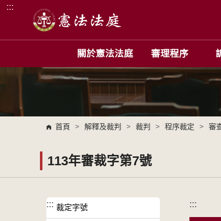
:::
跳到主要內容區塊
關於憲法法庭
審理程序
首頁
>
解釋及裁判
>
裁判
>
程序裁定
>
審
113年審裁字第7號
:::
:::
裁定字號