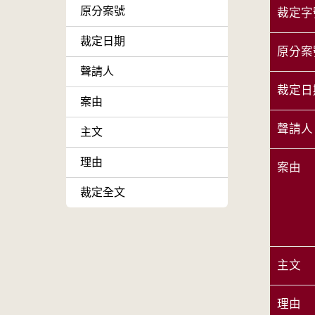
原分案號
裁定字
裁定日期
原分案
聲請人
裁定日
案由
聲請人
主文
理由
案由
裁定全文
主文
理由