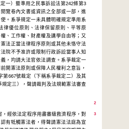
定一）暨準用之民事訴訟法第242條第3
悉閱覽卷內文書或資訊之全部或一部，進
行使。系爭規定一未具體明確規定準用系
法律優位原則、法律保留原則、平等原
訟權、工作權、財產權及講學自由等；又
背憲法正當法律程序原則或其他未恪守法
政法院不予准許或限制行政訴訟當事人知
疑義，均請大法官依法調查。系爭裁定一
觸前開憲法原則或保障人民權利之意旨，
字第667號裁定（下稱系爭裁定二）及其
系爭規定三），聲請裁判及法規範憲法審查
2
侵害，經依法定程序用盡審級救濟程序，對
3
，認有牴觸憲法者，得聲請憲法法庭為宣