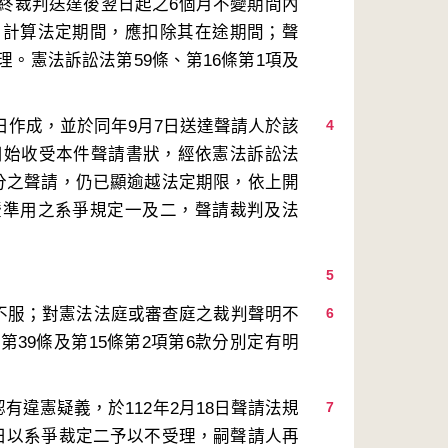
終裁判送達後翌日起之6個月不變期間內
，計算法定期間，應扣除其在途期間；聲
。憲法訴訟法第59條、第16條第1項及
5日作成，並於同年9月7日送達聲請人於該
4
6日始收受本件聲請書狀，經依憲法訴訟法
部分之聲請，仍已顯逾越法定期限，依上開
暨準用之系爭規定一及二，聲請裁判及法
5
明不服；對憲法法庭或審查庭之裁判聲明不
6
39條及第15條第2項第6款分別定有明
有違憲疑義，於112年2月18日聲請法規
7
1日以系爭裁定二予以不受理，嗣聲請人再