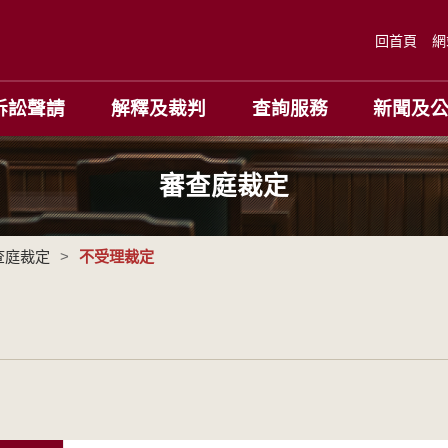
回首頁
網
訴訟聲請
解釋及裁判
查詢服務
新聞及
審查庭裁定
查庭裁定
>
不受理裁定