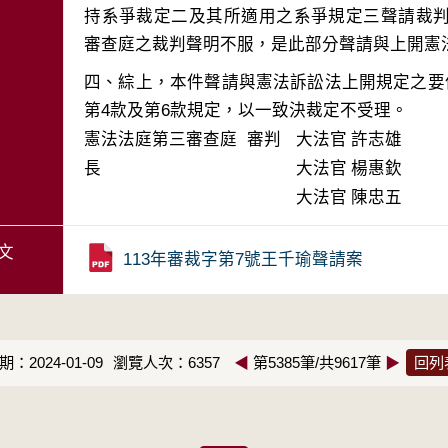
持系爭裁定二及其所適用之系爭規定三聲請裁
四、綜上，本件聲請與憲法訴訟法上開規定之要
第4款及第6款規定，以一致決裁定不受理。
憲法法庭第三審查庭 審判
大法官
許志雄
長
大法官
楊惠欽
大法官
陳忠五
文
113年審裁字第7號王千瑜聲請案
：2024-01-09
瀏覽人次：6357
◀
第5385筆/共9617筆
▶
回列