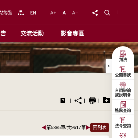
站導覽
公告
交流活動
影音專區
判決
公開書狀
言詞辯論
或說明會
進階查詢
法令查詢
◀
第5385筆/共9617筆
▶
回列表