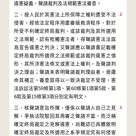
2
二、按人民於其憲法上所保障之權利遭受不法
侵害，經依法定程序用盡審級救濟程序，對於
所受不利確定終局裁判，或該裁判及其所適用
之法規範，認有牴觸憲法者，得聲請憲法法庭
為宣告違憲之判決；又聲請應以聲請書記載確
定終局裁判所適用之法規範或該裁判違憲之情
形、其所涉憲法條文或憲法上權利，及聲請判
決之理由；聲請未表明聲請裁判理由者，毋庸
命其補正，審查庭得以一致決裁定不受理，憲
法訴訟法第59條第1項、第60條第1項第5款、第
3
三、核聲請意旨所陳，僅係以聲請人自己之見
解，爭執法院駁回其再審之聲請不當，而泛稱
確定終局裁定之見解違憲，尚難認已具體敘明
確定終局裁定及所適用之系爭規定究有何侵害