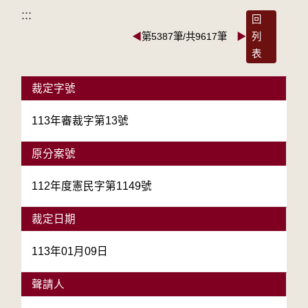
:::
回
◀
第5387筆/共9617筆
▶
列
表
裁定字號
113年審裁字第13號
原分案號
112年度憲民字第1149號
裁定日期
113年01月09日
聲請人