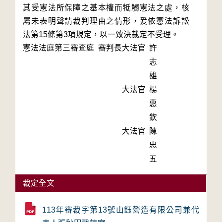
其受憲法所保障之基本權而牴觸憲法之處，核
屬未表明聲請裁判理由之情形，爰依憲法訴訟
法第15條第3項規定，以一致決裁定不受理。
憲法法庭第三審查庭 審判長
大法官
許
志
雄
大法官
楊
惠
欽
大法官
陳
忠
五
裁定全文
113年審裁字第13號山鈺營造有限公司兼代