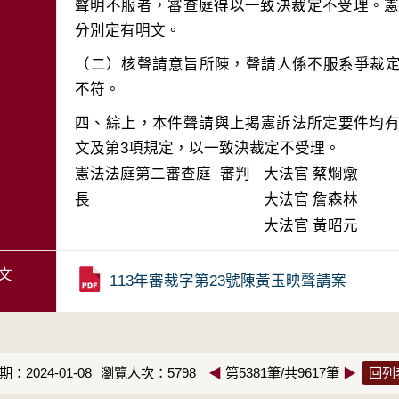
聲明不服者，審查庭得以一致決裁定不受理。憲訴
（二）核聲請意旨所陳，聲請人係不服系爭裁定
四、綜上，本件聲請與上揭憲訴法所定要件均有
文及第3項規定，以一致決裁定不受理。
憲法法庭第二審查庭 審判
大法官
蔡烱燉
長
大法官
詹森林
大法官
黃昭元
文
113年審裁字第23號陳黃玉映聲請案
：2024-01-08
瀏覽人次：5798
◀
第5381筆/共9617筆
▶
回列