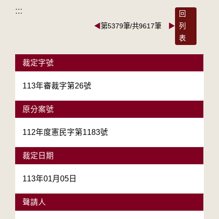
:::
回
◀
第5379筆/共9617筆
▶
列
表
裁定字號
113年審裁字第26號
原分案號
112年度憲民字第1183號
裁定日期
113年01月05日
聲請人