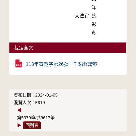
洋
大法官
蔡
彩
貞
裁定全文
113年審裁字第26號王千瑜聲請案
發布日期：2024-01-05
瀏覽人次：5619
◀
第5379筆/共9617筆
▶
回列表