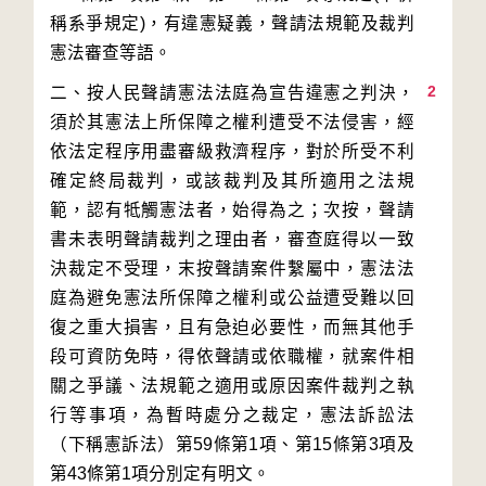
稱系爭規定)，有違憲疑義，聲請法規範及裁判
2
二、按人民聲請憲法法庭為宣告違憲之判決，
須於其憲法上所保障之權利遭受不法侵害，經
依法定程序用盡審級救濟程序，對於所受不利
確定終局裁判，或該裁判及其所適用之法規
範，認有牴觸憲法者，始得為之；次按，聲請
書未表明聲請裁判之理由者，審查庭得以一致
決裁定不受理，末按聲請案件繫屬中，憲法法
庭為避免憲法所保障之權利或公益遭受難以回
復之重大損害，且有急迫必要性，而無其他手
段可資防免時，得依聲請或依職權，就案件相
關之爭議、法規範之適用或原因案件裁判之執
行等事項，為暫時處分之裁定，憲法訴訟法
（下稱憲訴法）第59條第1項、第15條第3項及