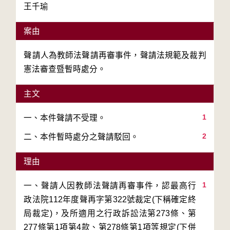
王千瑜
案由
聲請人為教師法聲請再審事件，聲請法規範及裁判
憲法審查暨暫時處分。
主文
1
2
二、本件暫時處分之聲請駁回。
理由
1
一、聲請人因教師法聲請再審事件，認最高行
政法院112年度聲再字第322號裁定(下稱確定終
局裁定)，及所適用之行政訴訟法第273條、第
277條第1項第4款、第278條第1項等規定(下併