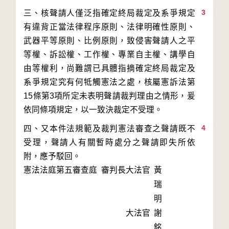
3
三、核聲請人僅泛指確定終局裁定及系爭規定
有違背正當法律程序原則、法律明確性原則、
武器平等原則、比例原則，致侵害聲請人之平
等權、訴訟權、工作權、專業自主權、講學自
由等權利，尚難謂已具體指摘確定終局裁定及
系爭規定究有何牴觸憲法之處，核屬憲訴法第
15條第3項所定未表明聲請裁判理由之情形，爰
4
四、又本件法規範及裁判憲法審查之聲請既不
受理，聲請人有關暫時處分之聲請即失所依
附，應予駁回。
憲法法庭第五審查庭 審判長
大法官
黃
瑞
明
大法官
謝
銘