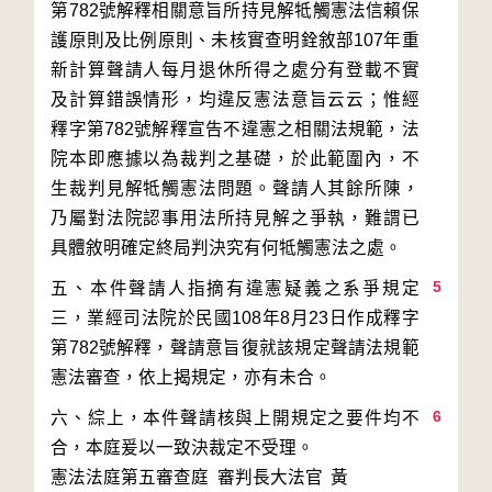
第782號解釋相關意旨所持見解牴觸憲法信賴保
護原則及比例原則、未核實查明銓敘部107年重
新計算聲請人每月退休所得之處分有登載不實
及計算錯誤情形，均違反憲法意旨云云；惟經
釋字第782號解釋宣告不違憲之相關法規範，法
院本即應據以為裁判之基礎，於此範圍內，不
生裁判見解牴觸憲法問題。聲請人其餘所陳，
乃屬對法院認事用法所持見解之爭執，難謂已
5
五、本件聲請人指摘有違憲疑義之系爭規定
三，業經司法院於民國108年8月23日作成釋字
第782號解釋，聲請意旨復就該規定聲請法規範
6
六、綜上，本件聲請核與上開規定之要件均不
合，本庭爰以一致決裁定不受理。
憲法法庭第五審查庭 審判長
大法官
黃