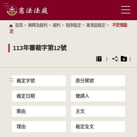
:::
跳到主要內容區塊
首頁
>
解釋及裁判
>
裁判
>
程序裁定
>
審查庭裁定
>
不受理裁
定
113年審裁字第12號
:::
裁定字號
原分案號
裁定日期
聲請人
案由
主文
理由
裁定全文