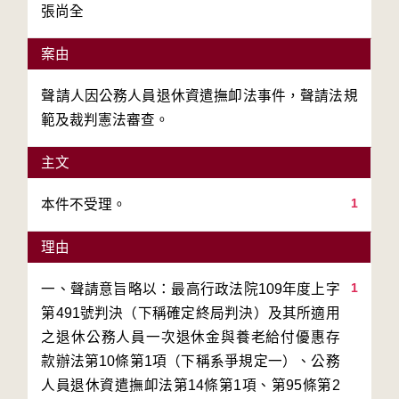
張尚全
案由
聲請人因公務人員退休資遣撫卹法事件，聲請法規
範及裁判憲法審查。
主文
1
本件不受理。
理由
1
一、聲請意旨略以：最高行政法院109年度上字
第491號判決（下稱確定終局判決）及其所適用
之退休公務人員一次退休金與養老給付優惠存
款辦法第10條第1項（下稱系爭規定一）、公務
人員退休資遣撫卹法第14條第1項、第95條第2