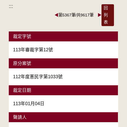
:::
回
◀
第5367筆/共9617筆
▶
列
表
裁定字號
113年審裁字第12號
原分案號
112年度憲民字第1033號
裁定日期
113年01月04日
聲請人