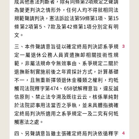
成其他憲法判斷者，除有同條第2項規定之聲請
為變更判決之情形外，任何人均不得就相同法
規範聲請判決，憲法訴訟法第59條第1項、第15
條第2項第5、7款及第42條第1項分別定有明
3
三、本件聲請意旨徒以確定終局判決認系爭規
定一屬退休公務人員資遣撫卹相關技術性規
範，非屬法規命令無效事由、系爭規定二關於
退撫新制實施前後之年資採計方式，計算基礎
不一，且無重新擇領退休金種類之權利，均牴
觸司法院釋字第474、658號解釋意旨，違反誠
信原則、禁止法令溯及既往云云，核係單純對
於法院認事用法當否之爭執，並未具體指摘確
定終局判決所適用之系爭規定一及二究有何牴
4
四、另聲請意旨雖主張確定終局判決依循釋字