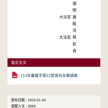
瑞
明
大法官
謝
銘
洋
大法官
蔡
彩
貞
裁定全文
113年審裁字第12號張尚全聲請案
發布日期：2024-01-04
瀏覽人次：5569