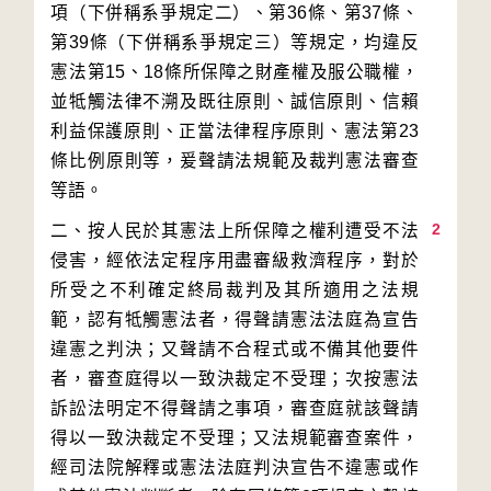
項（下併稱系爭規定二）、第36條、第37條、
第39條（下併稱系爭規定三）等規定，均違反
憲法第15、18條所保障之財產權及服公職權，
並牴觸法律不溯及既往原則、誠信原則、信賴
利益保護原則、正當法律程序原則、憲法第23
條比例原則等，爰聲請法規範及裁判憲法審查
2
二、按人民於其憲法上所保障之權利遭受不法
侵害，經依法定程序用盡審級救濟程序，對於
所受之不利確定終局裁判及其所適用之法規
範，認有牴觸憲法者，得聲請憲法法庭為宣告
違憲之判決；又聲請不合程式或不備其他要件
者，審查庭得以一致決裁定不受理；次按憲法
訴訟法明定不得聲請之事項，審查庭就該聲請
得以一致決裁定不受理；又法規範審查案件，
經司法院解釋或憲法法庭判決宣告不違憲或作