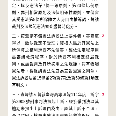
定，違反憲法第7條平等原則、第23條比例原
則、罪刑相當原則及法律明確性原則，並侵害
其受憲法第8條所保障之人身自由權等語，聲請
2
二、按聲請不備憲法訴訟法上要件者，審查庭
得以一致決裁定不受理；復按人民於其憲法上
所保障之權利遭受不法侵害，經依法定程序用
盡審級救濟程序，對於所受不利確定終局裁
判，或該裁判及其所適用之法規範，認有牴觸
憲法者，得聲請憲法法庭為宣告違憲之判決，
憲法訴訟法第15條第2項第7款及第59條第1項定
3
三、查聲請人曾就臺灣高等法院111年度上訴字
第3908號刑事判決提起上訴，經系爭判決以其
逾期未提出上訴理由為由，認其上訴不合法，
予以駁回，核屬未依法用盡審級救濟程序。是