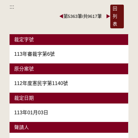
:::
回
◀
第5363筆/共9617筆
▶
列
表
裁定字號
113年審裁字第6號
原分案號
112年度憲民字第1140號
裁定日期
113年01月03日
聲請人