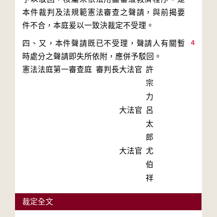
本件裁判及法規範憲法審查之聲請，與前揭要
4
四、又，本件聲請既已不受理，聲請人有關暫
時處分之聲請即失所依附，應併予駁回。
憲法法庭第一審查庭 審判長
大法官
許
宗
力
大法官
呂
太
郎
大法官
尤
伯
祥
裁定全文