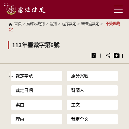
:::
跳到主要內容區塊
首頁
>
解釋及裁判
>
裁判
>
程序裁定
>
審查庭裁定
>
不受理裁
定
113年審裁字第6號
:::
裁定字號
原分案號
裁定日期
聲請人
案由
主文
理由
裁定全文