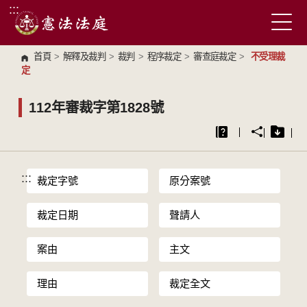
:::
跳到主要內容區塊
首頁
>
解釋及裁判
>
裁判
>
程序裁定
>
審查庭裁定
>
不受理裁
定
112年審裁字第1828號
:::
裁定字號
原分案號
裁定日期
聲請人
案由
主文
理由
裁定全文