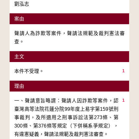
劉泓志
案由
聲請人為詐欺等案件，聲請法規範及裁判憲法審
查。
主文
1
本件不受理。
理由
1
一、聲請意旨略謂：聲請人因詐欺等案件，認
臺灣高等法院花蓮分院99年度上易字第159號刑
事裁判，及所適用之刑事訴訟法第273條、第
300條、第376條等規定（下併稱系爭規定），