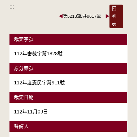
:::
回
◀
第5213筆/共9617筆
▶
列
表
裁定字號
112年審裁字第1828號
原分案號
112年度憲民字第911號
裁定日期
112年11月09日
聲請人