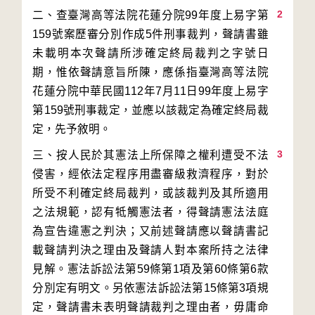
2
二、查臺灣高等法院花蓮分院99年度上易字第
159號案歷審分別作成5件刑事裁判，聲請書雖
未載明本次聲請所涉確定終局裁判之字號日
期，惟依聲請意旨所陳，應係指臺灣高等法院
花蓮分院中華民國112年7月11日99年度上易字
第159號刑事裁定，並應以該裁定為確定終局裁
3
三、按人民於其憲法上所保障之權利遭受不法
侵害，經依法定程序用盡審級救濟程序，對於
所受不利確定終局裁判，或該裁判及其所適用
之法規範，認有牴觸憲法者，得聲請憲法法庭
為宣告違憲之判決；又前述聲請應以聲請書記
載聲請判決之理由及聲請人對本案所持之法律
見解。憲法訴訟法第59條第1項及第60條第6款
分別定有明文。另依憲法訴訟法第15條第3項規
定，聲請書未表明聲請裁判之理由者，毋庸命