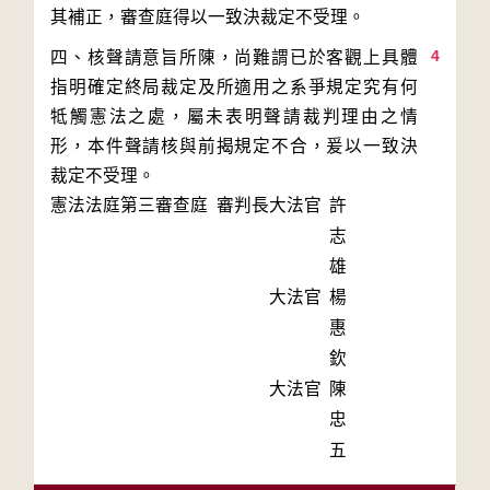
4
四、核聲請意旨所陳，尚難謂已於客觀上具體
指明確定終局裁定及所適用之系爭規定究有何
牴觸憲法之處，屬未表明聲請裁判理由之情
形，本件聲請核與前揭規定不合，爰以一致決
裁定不受理。
憲法法庭第三審查庭 審判長
大法官
許
志
雄
大法官
楊
惠
欽
大法官
陳
忠
五