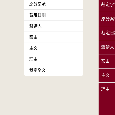
原分案號
裁定字
裁定日期
原分案
聲請人
裁定日
案由
聲請人
主文
理由
案由
裁定全文
主文
理由