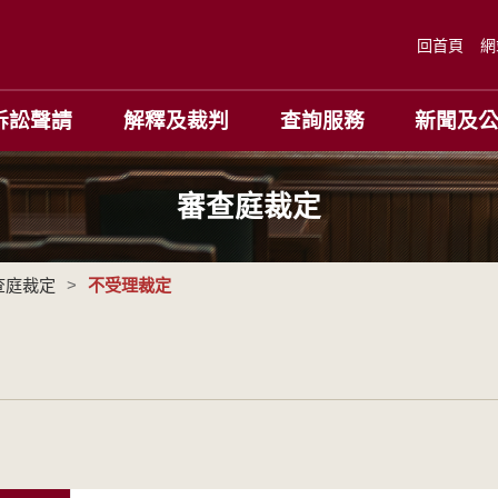
回首頁
網
訴訟聲請
解釋及裁判
查詢服務
新聞及
審查庭裁定
查庭裁定
>
不受理裁定