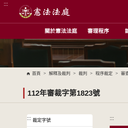
:::
跳到主要內容區塊
關於憲法法庭
審理程序
首頁
>
解釋及裁判
>
裁判
>
程序裁定
>
審
112年審裁字第1823號
:::
:::
裁定字號