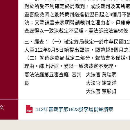
對於所受不利確定終局裁判，或該裁判及其所
盡審級救濟之最終裁判送達後翌日起之6個月不
決；又聲請書未表明聲請裁判之理由者，毋庸
三、經查：（一）確定終局裁定一於中華民國111
人至112年9月5日始提出聲請，顯逾越6個
（二）就確定終局裁定二部分，聲請書多僅援
理由。綜上所述，爰以一致決裁定不受理。
憲法法庭第五審查庭 審判
大法官
黃瑞明
長
大法官
謝銘洋
大法官
蔡彩貞
文
112年審裁字第1823號李增俊聲請案