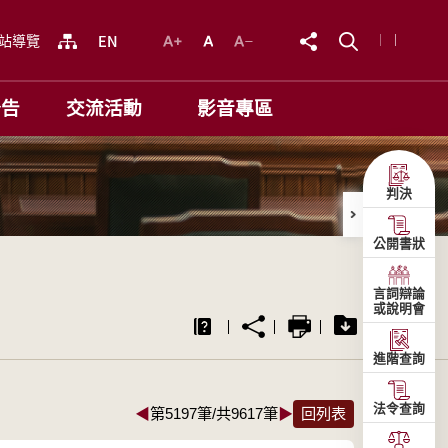
站導覽
公告
交流活動
影音專區
判決
公開書狀
言詞辯論
或說明會
進階查詢
法令查詢
◀
第5197筆/共9617筆
▶
回列表