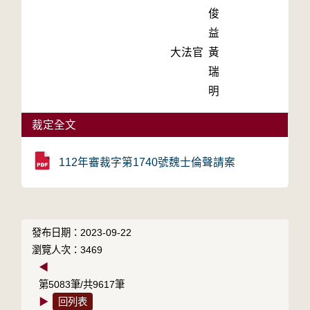
俊
益
大法官
黃
瑞
明
裁定全文
112年審裁字第1740號魏士倫聲請案
發布日期：2023-09-22
瀏覽人次：3469
◀
第5083筆/共9617筆
▶
回列表