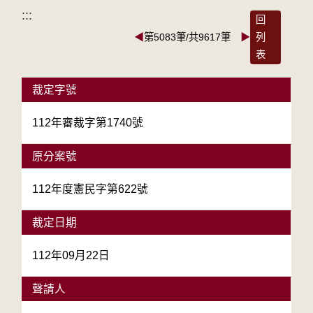
:::
回
◀
第5083筆/共9617筆
▶
列
表
裁定字號
112年審裁字第1740號
原分案號
112年度憲民字第622號
裁定日期
112年09月22日
聲請人