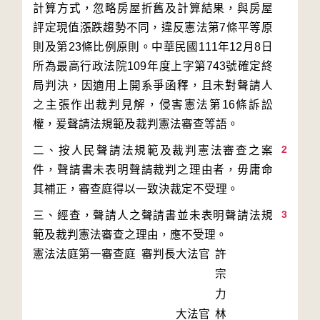
計算方式，忽略房屋折舊及計算結果，與房屋
評定現值漲跌趨勢不同，違反憲法第7條平等原
則及第23條比例原則。中華民國111年12月8日
所為最高行政法院109年度上字第743號確定終
局判決，因適用上開系爭函釋，且未對聲請人
之主張作出裁判見解，侵害憲法第16條訴訟
2
二、按人民聲請法規範及裁判憲法審查之案
件，聲請書未表明聲請裁判之理由者，毋庸命
3
三、經查，聲請人之聲請書並未表明聲請法規
範及裁判憲法審查之理由，應不受理。
憲法法庭第一審查庭 審判長
大法官
許
宗
力
大法官
林