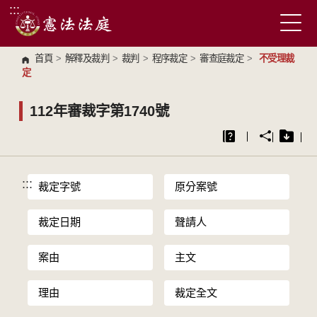
:::
跳到主要內容區塊
首頁
>
解釋及裁判
>
裁判
>
程序裁定
>
審查庭裁定
>
不受理裁
定
112年審裁字第1740號
:::
裁定字號
原分案號
裁定日期
聲請人
案由
主文
理由
裁定全文