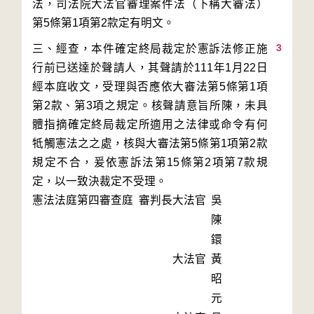
法，司法院大法官審理案件法（下稱大審法）
3
三、經查，本件確定終局裁定於憲訴法修正施
行前已送達於聲請人，其聲請於111年1月22日
經本庭收文，受理與否應依大審法第5條第1項
第2款、第3項之規定。核聲請意旨所陳，未具
體指摘確定終局裁定所適用之法律或命令有何
牴觸憲法之之處，核與大審法第5條第1項第2款
規定不合，爰依憲訴法第15條第2項第7款規
定，以一致決裁定不受理。
憲法法庭第四審查庭 審判長
大法官
吳
陳
鐶
大法官
黃
昭
元