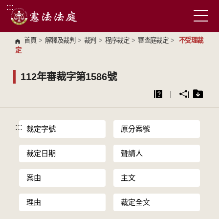
:::
跳到主要內容區塊
首頁
>
解釋及裁判
>
裁判
>
程序裁定
>
審查庭裁定
>
不受理裁
定
112年審裁字第1586號
:::
裁定字號
原分案號
裁定日期
聲請人
案由
主文
理由
裁定全文