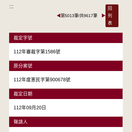
:::
回
◀
第5013筆/共9617筆
▶
列
表
裁定字號
112年審裁字第1586號
原分案號
112年度憲民字第900678號
裁定日期
112年09月20日
聲請人