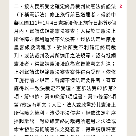
2
二、按人民所受之確定終局裁判於憲法訴訟法
（下稱憲訴法）修正施行前已送達者，得於中
華民國111年1月4日憲訴法修正施行日起算6個
月內，聲請法規範憲法審查；人民於其憲法上
所保障之權利遭受不法侵害，經依法定程序用
盡審級救濟程序，對於所受不利確定終局裁
判，或該裁判及其所適用之法規範，認有牴觸
憲法者，得聲請憲法法庭為宣告違憲之判決；
上列聲請法規範憲法審查案件得否受理，依修
正施行前之規定；聲請不備法定要件者，審查
庭得以一致決裁定不受理。憲訴法第92條第2
項、第59條、第90條第1項但書、第15條第2項
第7款定有明文；人民、法人或政黨於其憲法上
所保障之權利，遭受不法侵害，經依法定程序
提起訴訟，對於確定終局裁判所適用之法律或
命令發生有牴觸憲法之疑義者，得聲請解釋憲