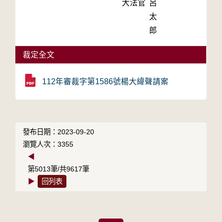
大法官
呂
太
郎
裁定全文
112年審裁字第1586號楊大緯聲請案
發布日期：2023-09-20
瀏覽人次：3355
◀
第5013筆/共9617筆
▶
回列表