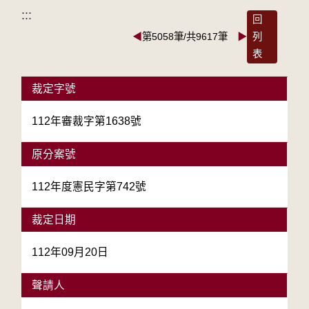
:::
回
◀
第5058筆/共9617筆
▶
列
表
裁定字號
112年審裁字第1638號
原分案號
112年度憲民字第742號
裁定日期
112年09月20日
聲請人