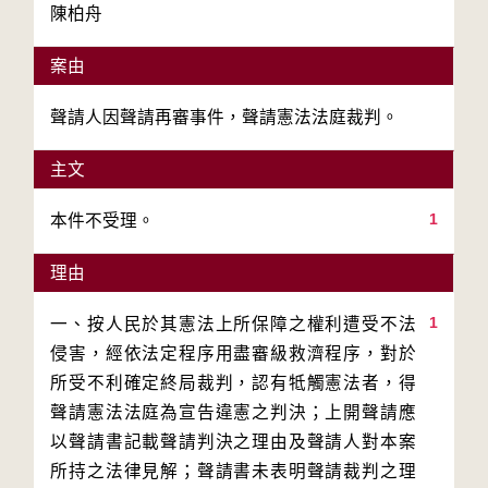
陳柏舟
案由
聲請人因聲請再審事件，聲請憲法法庭裁判。
主文
1
本件不受理。
理由
1
一、按人民於其憲法上所保障之權利遭受不法
侵害，經依法定程序用盡審級救濟程序，對於
所受不利確定終局裁判，認有牴觸憲法者，得
聲請憲法法庭為宣告違憲之判決；上開聲請應
以聲請書記載聲請判決之理由及聲請人對本案
所持之法律見解；聲請書未表明聲請裁判之理