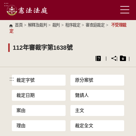
:::
跳到主要內容區塊
首頁
>
解釋及裁判
>
裁判
>
程序裁定
>
審查庭裁定
>
不受理裁
定
112年審裁字第1638號
:::
裁定字號
原分案號
裁定日期
聲請人
案由
主文
理由
裁定全文