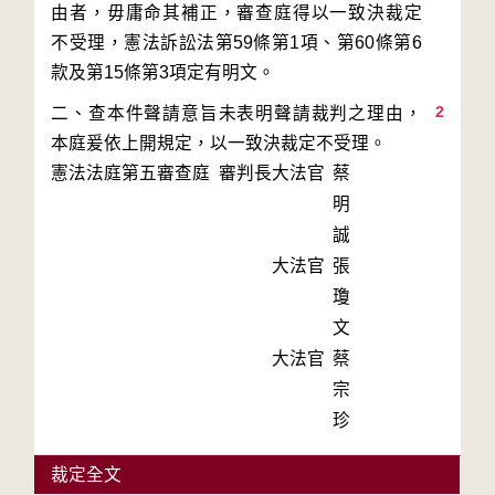
由者，毋庸命其補正，審查庭得以一致決裁定
不受理，憲法訴訟法第59條第1項、第60條第6
2
二、查本件聲請意旨未表明聲請裁判之理由，
本庭爰依上開規定，以一致決裁定不受理。
憲法法庭第五審查庭 審判長
大法官
蔡
明
誠
大法官
張
瓊
文
大法官
蔡
宗
珍
裁定全文