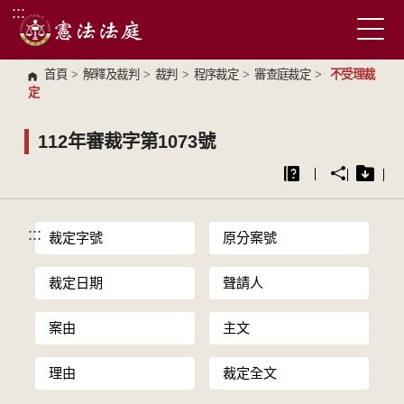
:::
跳到主要內容區塊
首頁
>
解釋及裁判
>
裁判
>
程序裁定
>
審查庭裁定
>
不受理裁
定
112年審裁字第1073號
:::
裁定字號
原分案號
裁定日期
聲請人
案由
主文
理由
裁定全文