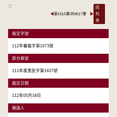
:::
回
◀
第4315筆/共9617筆
▶
列
表
裁定字號
112年審裁字第1073號
原分案號
111年度憲民字第1437號
裁定日期
112年05月18日
聲請人