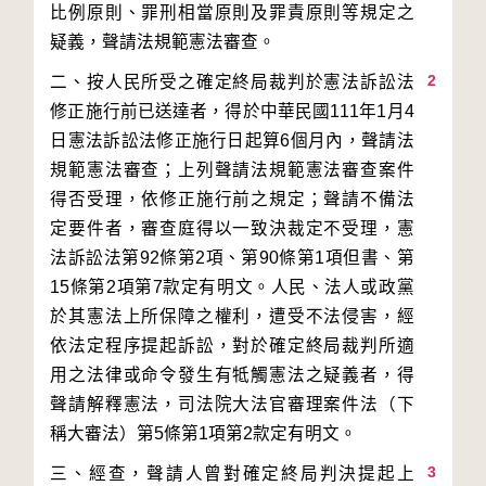
比例原則、罪刑相當原則及罪責原則等規定之
2
二、按人民所受之確定終局裁判於憲法訴訟法
修正施行前已送達者，得於中華民國111年1月4
日憲法訴訟法修正施行日起算6個月內，聲請法
規範憲法審查；上列聲請法規範憲法審查案件
得否受理，依修正施行前之規定；聲請不備法
定要件者，審查庭得以一致決裁定不受理，憲
法訴訟法第92條第2項、第90條第1項但書、第
15條第2項第7款定有明文。人民、法人或政黨
於其憲法上所保障之權利，遭受不法侵害，經
依法定程序提起訴訟，對於確定終局裁判所適
用之法律或命令發生有牴觸憲法之疑義者，得
聲請解釋憲法，司法院大法官審理案件法（下
3
三、經查，聲請人曾對確定終局判決提起上