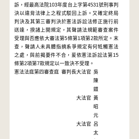
訴，經最高法院103年度台上字第4531號刑事判
決以違背法律上之程式駁回上訴。又確定終局
判決及其第三審判決於憲法訴訟法修正施行前
送達，揆諸上開規定，其聲請法規範審查案件
受理與否應依大審法第5條第1項第2款所定。末
查，聲請人未具體指摘系爭規定有何牴觸憲法
之處，與前揭要件不合，爰依憲法訴訟法第15
條第2項第7款規定以一致決不受理。
憲法法庭第四審查庭 審判長
大法官
吳
陳
鐶
大法官
黃
昭
元
大法官
呂
太