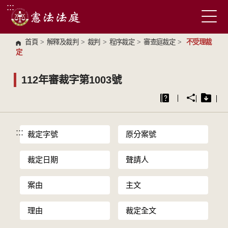
:::
跳到主要內容區塊
首頁
>
解釋及裁判
>
裁判
>
程序裁定
>
審查庭裁定
>
不受理裁
定
112年審裁字第1003號
:::
裁定字號
原分案號
裁定日期
聲請人
案由
主文
理由
裁定全文