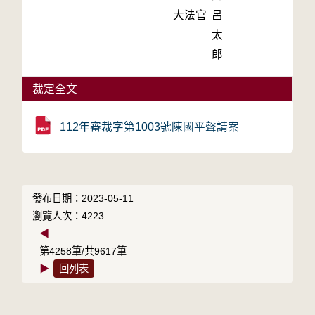
大法官
呂
太
郎
裁定全文
112年審裁字第1003號陳國平聲請案
發布日期：2023-05-11
瀏覽人次：4223
◀
第4258筆/共9617筆
▶
回列表