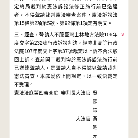
定終局裁判於憲法訴訟法修正施行前已送達
者，不得聲請裁判憲法審查案件，憲法訴訟法
3
三、經查，聲請人不服臺灣士林地方法院106年
度交字第232號行政訴訟判決，經臺北高等行政
法院107年度交上字第37號裁定以上訴不合法駁
回上訴。查前開二裁判均於憲法訴訟法施行前
已送達聲請人，是聲請人自不得據以聲請裁判
憲法審查，本庭爰依上開規定，以一致決裁定
不受理。
憲法法庭第四審查庭 審判長
大法官
吳
陳
鐶
大法官
黃
昭
元