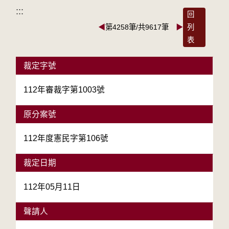
:::
回
◀
第4258筆/共9617筆
▶
列
表
裁定字號
112年審裁字第1003號
原分案號
112年度憲民字第106號
裁定日期
112年05月11日
聲請人