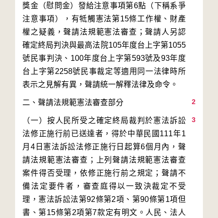
獎金（慰問金）發給注意事項第6點（下稱系爭
注意事項），有牴觸憲法第15條工作權、財產
權之疑義，聲請法規範憲法審查；聲請人另認
確定終局判決與最高法院105年度台上字第1055
號民事判決、100年度台上字第593號及93年度
台上字第2258號民事裁定等適用同一法律時所
2
3
（一）按人民所受之確定終局裁判於憲法訴訟
法修正施行前已送達者，得於中華民國111年1
月4日憲法訴訟法修正施行日起算6個月內，聲
請法規範憲法審查；上列聲請法規範憲法審查
案件得否受理，依修正施行前之規定；聲請不
備法定要件者，審查庭得以一致決裁定不受
理，憲法訴訟法第92條第2項、第90條第1項但
書、第15條第2項第7款定有明文。人民、法人