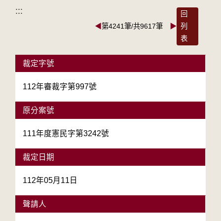
:::
回
◀
第4241筆/共9617筆
▶
列
表
裁定字號
112年審裁字第997號
原分案號
111年度憲民字第3242號
裁定日期
112年05月11日
聲請人