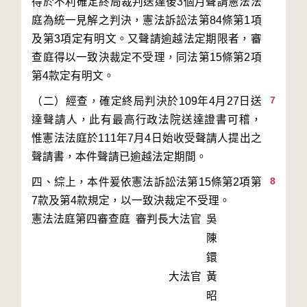
得於不利確定終局裁判送達後3個月聲請憲法法
庭為統一見解之判決，憲法訴訟法第84條第1項
及第3項定有明文。又聲請逾越法定期限者，審
查庭得以一致決裁定不受理，同法第15條第2項
7
（二）經查，確定終局判決於109年4月27日送
達聲請人，此有最高行政法院送達證書可稽，
惟憲法法庭於111年7月4日始收受聲請人提出之
8
四、綜上，本件爰依憲法訴訟法第15條第2項第
7款及第4款規定，以一致決裁定不受理。
憲法法庭第四審查庭 審判長
大法官
吳
陳
鐶
大法官
黃
昭