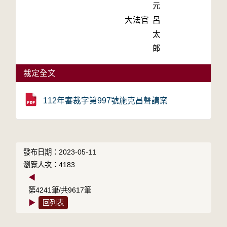
元
大法官
呂
太
郎
裁定全文
112年審裁字第997號施克昌聲請案
發布日期：2023-05-11
瀏覽人次：4183
◀
第4241筆/共9617筆
▶
回列表