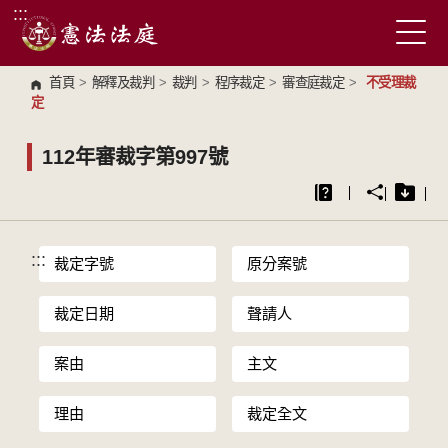
:::
跳到主要內容區塊
首頁
>
解釋及裁判
>
裁判
>
程序裁定
>
審查庭裁定
>
不受理裁
定
112年審裁字第997號
:::
裁定字號
原分案號
裁定日期
聲請人
案由
主文
理由
裁定全文